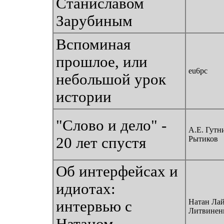
Станиславом
Зарубиным
Вспоминая
прошлое, или
eu6pc
небольшой урок
истории
"Слово и дело" -
A.E. Гутн
20 лет спустя
Рытиков
Об интерфейсах и
идиотах:
Натан Ла
интервью с
Литвинен