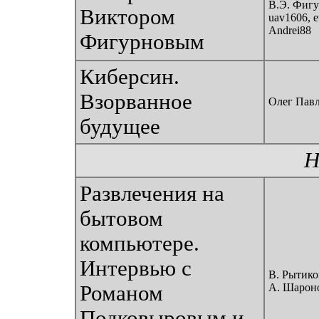
В.Э. Фигу
Виктором
uav1606, e
Andrei88
Фигурновым
Киберсин.
Взорванное
Олег Пав
будущее
Н
Развлечения на
бытовом
компьютере.
Интервью с
В. Рытико
Романом
А. Шароно
Подковыровым и