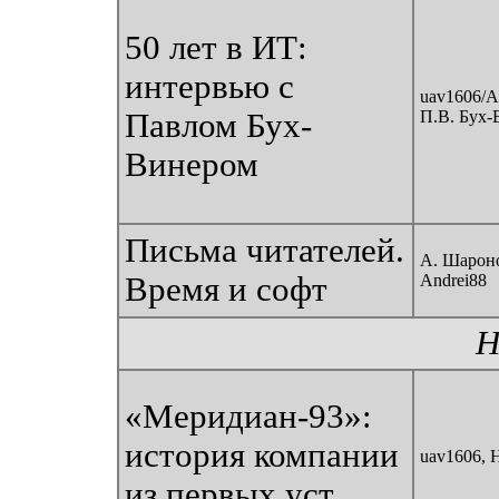
50 лет в ИТ:
интервью с
uav1606/A
Павлом Бух-
П.В. Бух-
Винером
Письма читателей.
А. Шароно
Время и софт
Andrei88
Н
«Меридиан-93»:
история компании
uav1606, 
из первых уст