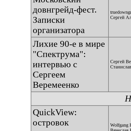
довнгрейд-фест.
truedowngr
Записки
Сергей А
организатора
Лихие 90-е в мире
"Спектрума":
Сергей Ве
интервью с
Станислав
Сергеем
Веремеенко
Н
QuickView:
островок
Wolfgang H
Вячеслав 