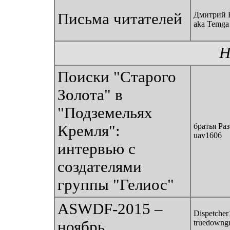
Письма читателей
Дмитрий 
aka Temga
Н
Поиски "Старого
Золота" в
"Подземельях
братья Ра
Кремля":
uav1606
интервью с
создателями
группы "Гелиос"
ASWDF-2015 –
Dispetcher
ноябрь
truedowng