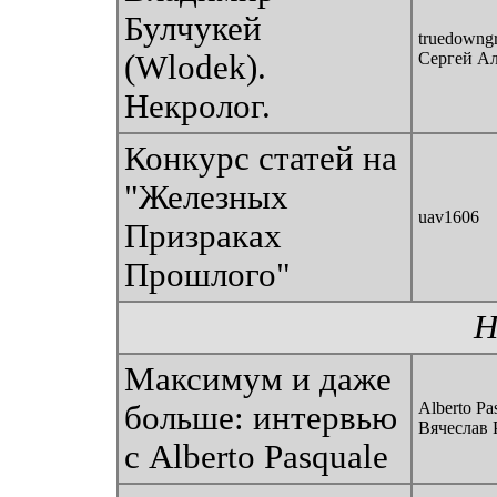
Булчукей
truedowngr
(Wlodek).
Сергей А
Некролог.
Конкурс статей на
"Железных
uav1606
Призраках
Прошлого"
Н
Максимум и даже
Alberto Pa
больше: интервью
Вячеслав 
с Alberto Pasquale