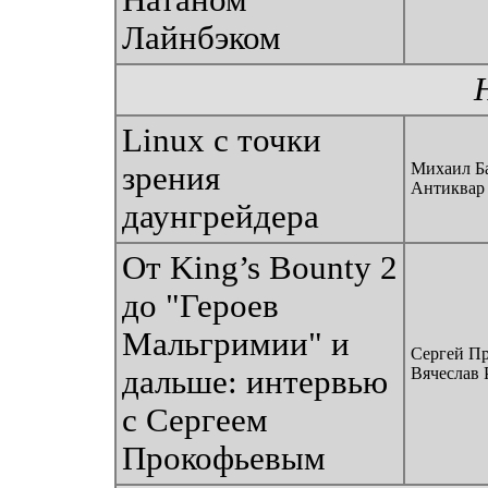
Натаном
Лайнбэком
Linux с точки
Михаил Ба
зрения
Антиквар
даунгрейдера
От King’s Bounty 2
до "Героев
Мальгримии" и
Сергей Пр
дальше: интервью
Вячеслав 
с Сергеем
Прокофьевым