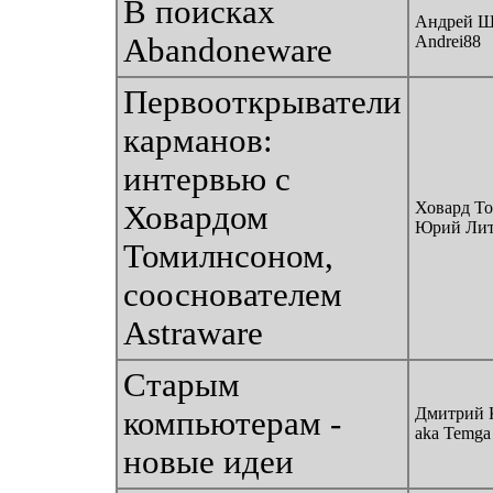
В поисках
Андрей Ш
Abandoneware
Andrei88
Первооткрыватели
карманов:
интервью с
Ховард Т
Ховардом
Юрий Лит
Томилнсоном,
сооснователем
Astraware
Старым
Дмитрий 
компьютерам -
aka Temga
новые идеи