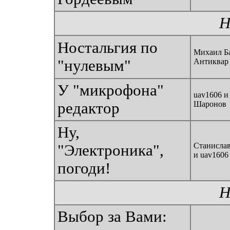
Н
Ностальгия по
Михаил Ба
"нулевым"
Антиквар
У "микрофона"
uav1606 и
редактор
Шаронов
Ну,
Станисла
"Электроника",
и uav1606
погоди!
Н
Выбор за Вами: