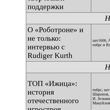
поддержки
Н
О «Роботроне» и
не только:
uav1606, 
интервью с
eu6pc и Ru
Rudiger Kurth
Н
ТОП «Ижица»:
eu6pc, uav
история
Шаронов, 
отечественного
И. Зельма
Мануйлов
игростроя