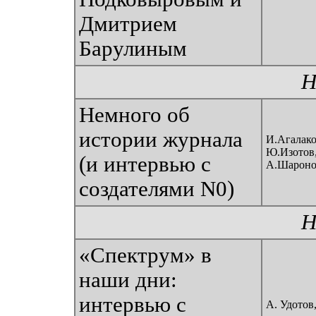
Дмитрием
Барулиным
Н
Немного об
истории журнала
И.Агалако
Ю.Изотов,
(и интервью с
А.Шароно
создателями N0)
Н
«Спектрум» в
наши дни:
интервью с
А. Удотов