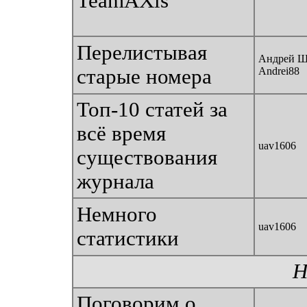
TeamAXis
Перелистывая
Андрей Ш
старые номера
Andrei88
Топ-10 статей за
всё время
uav1606
существования
журнала
Немного
uav1606
статистики
Н
Поговорим о