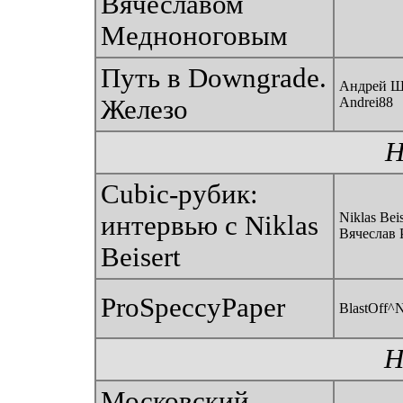
Вячеславом
Медноноговым
Путь в Downgrade.
Андрей Ш
Железо
Andrei88
Н
Cubic-рубик:
Niklas Beis
интервью с Niklas
Вячеслав 
Beisert
ProSpeccyPaper
BlastOff^
Н
Московский