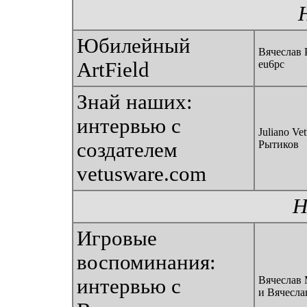
Юбилейный
Вячеслав 
ArtField
eu6pc
Знай наших:
интервью с
Juliano Ve
создателем
Рытиков
vetusware.com
Н
Игровые
воспоминания:
Вячеслав
интервью с
и Вячесла