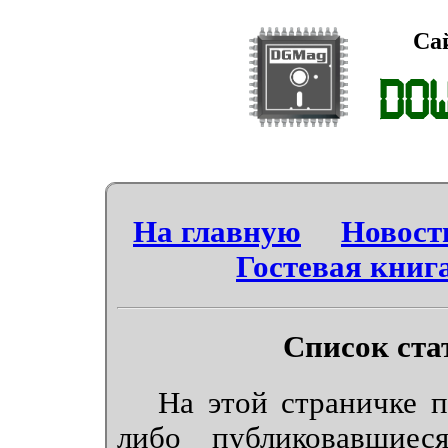
Са
DO
На главную
Новост
Гостевая книг
Список ста
На этой страничке пер
либо публиковавшиес