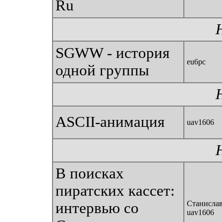
Ru
SGWW - история
eu6pc
одной группы
ASCII-анимация
uav1606
В поисках
пиратских кассет:
Станислав
интервью со
uav1606