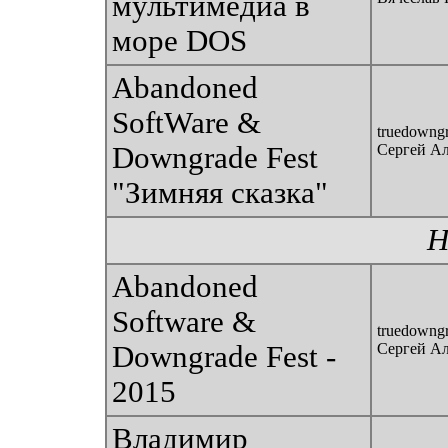
мультимедиа в
море DOS
Abandoned
SoftWare &
truedowngr
Downgrade Fest
Сергей А
"Зимняя сказка"
Н
Abandoned
Software &
truedowngr
Downgrade Fest -
Сергей А
2015
Владимир