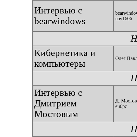
Интервью с
bearwindow
bearwindows
uav1606
Н
Кибернетика и
Олег Пав
компьютеры
Н
Интервью с
Дмитрием
Д. Мостов
eu6pc
Мостовым
Н