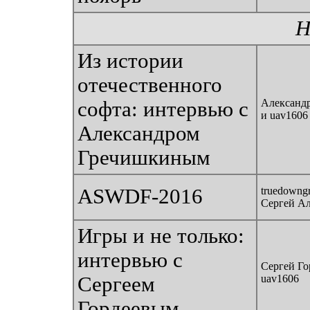
Н
Из истории
отечественного
Александ
софта: интервью с
и uav1606
Александром
Гречишкиным
ASWDF-2016
truedowngr
Сергей А
Игры и не только:
интервью с
Сергей Го
Сергеем
uav1606
Гордеевым