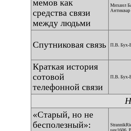
мемов как
Михаил Ба
средства связи
Антиквар
между людьми
Спутниковая связь
П.В. Бух-
Краткая история
сотовой
П.В. Бух-
телефонной связи
Н
«Старый, но не
бесполезный»:
StrannikRid
uav1606, 