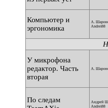
Компьютер и
А. Шароно
эргономика
Andrei88
Н
У микрофона
редактор. Часть
А. Шароно
вторая
По следам
Андрей Ш
Andrei88