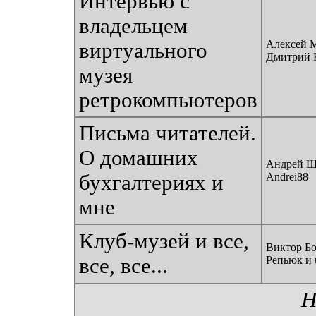
Интервью с
владельцем
Алексей М
виртуального
Дмитрий 
музея
ретрокомпьютеров
Письма читателей.
О домашних
Андрей Ш
бухгалтериях и
Andrei88
мне
Клуб-музей и все,
Виктор Бо
все, все...
Репьюк и 
Н