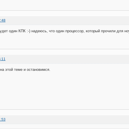
2:48
дет один КПК :-) надеюсь, что один процессор, который прочили для ноут
5:11
 на этой теме и остановимся.
1:53