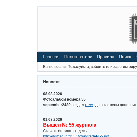
Главная
Пользователи
Правила
Поиск
Вы не вошли.
Пожалуйста, войдите или зарегистриру
Новости
08.08.2026
Фотоальбом номера 55
september2489
создал
тему
, где выложены дополни
01.08.2026
Вышел № 55 журнала
Скачать его можно здесь:
http://dgmag.in/N55/DowngradeN55.pdf