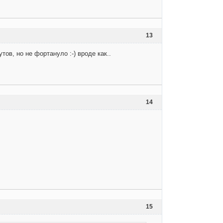
13
ов, но не фортануло :-) вроде как..
14
15