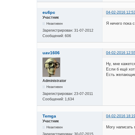
eu6pc
04-02-2016 12:5
Участник
Я ничего пока 
Неактивен
Зарегистрирован:
31-07-2012
Сообщений:
606
uav1606
04-02-2016 12:5
Ну, мне кажетс
Если б ещё хот
Есть желающие?
Administrator
Неактивен
Зарегистрирован:
23-07-2011
Сообщений:
1,634
Temga
04-02-2016 18:1
Участник
Могу написать 
Неактивен
Зарегистрирован:
30-07-2015