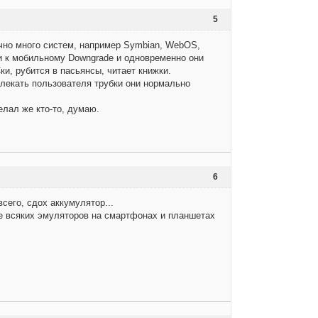
5
очно много систем, например Symbian, WebOS,
и к мобильному Downgrade и одновременно они
и, рубится в пасьянсы, читает книжки.
влекать пользователя трубки они нормально
елал же кто-то, думаю.
6
всего, сдох аккумулятор...
ие всяких эмуляторов на смартфонах и планшетах