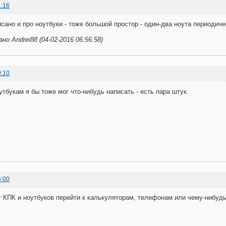
1:16
исано и про ноутбуки - тоже большой простор - один-два ноута периодиче
о Andrei88 (04-02-2016 06:56:58)
0:10
утбукам я бы тоже мог что-нибудь написать - есть пара штук.
5:00
 КПК и ноутбуков перейти к калькуляторам, телефонам или чему-нибуд