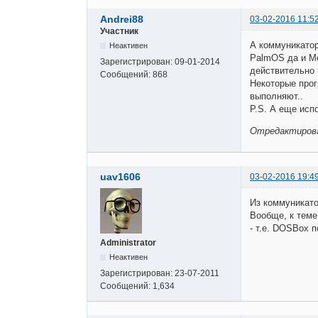
Andrei88
03-02-2016 11:5
Участник
А коммуникатор
Неактивен
PalmOS да и Me
Зарегистрирован:
09-01-2014
действительно 
Сообщений:
868
Некоторые прог
выполняют..
P.S. А еще исп
Отредактирован
uav1606
03-02-2016 19:4
Из коммуникатор
Вообще, к теме
- т.е. DOSBox п
Administrator
Неактивен
Зарегистрирован:
23-07-2011
Сообщений:
1,634