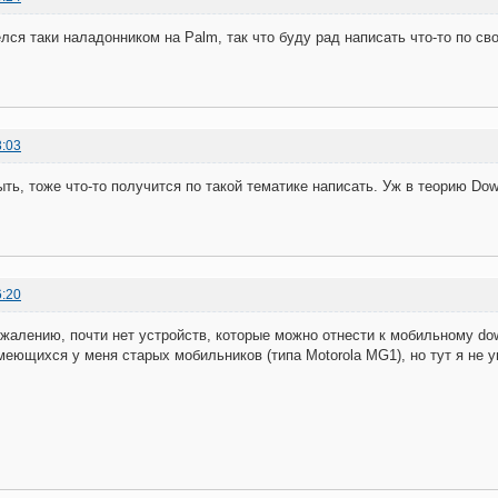
лся таки наладонником на Palm, так что буду рад написать что-то по св
3:03
ть, тоже что-то получится по такой тематике написать. Уж в теорию Down
6:20
сожалению, почти нет устройств, которые можно отнести к мобильному dow
меющихся у меня старых мобильников (типа Motorola MG1), но тут я не у