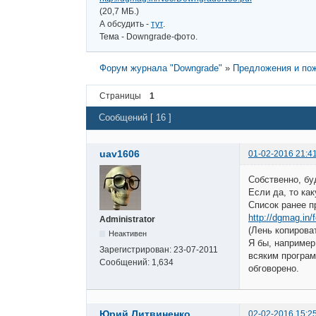
(20,7 МБ.)
А обсудить -
тут
.
Тема - Downgrade-фото.
Форум журнала "Downgrade"
»
Предложения и пож
Страницы
1
Сообщений [ 16 ]
uav1606
01-02-2016 21:4
Собственно, бу
Если да, то ка
Список ранее п
http://dgmag.in
Administrator
(Лень копироват
Неактивен
Я бы, например,
Зарегистрирован:
23-07-2011
всяким програм
Сообщений:
1,634
обговорено.
Юрий Литвиненко
02-02-2016 15:2