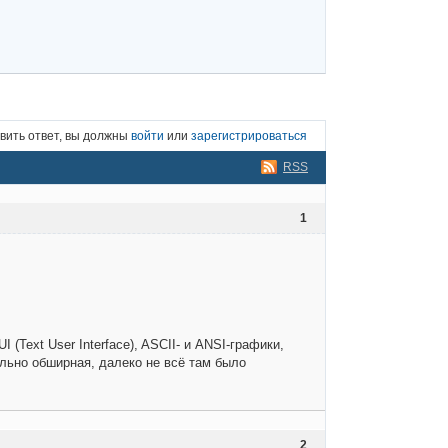
вить ответ, вы должны
войти
или
зарегистрироваться
RSS
1
(Text User Interface), ASCII- и ANSI-графики,
ольно обширная, далеко не всё там было
2