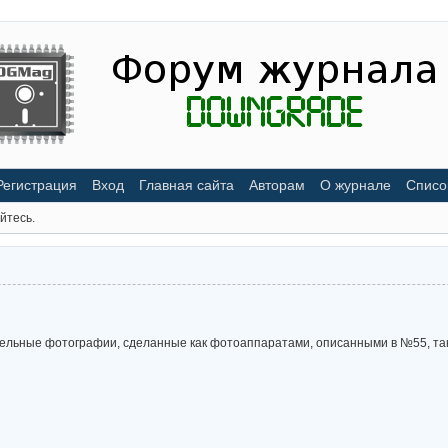
Регистрация
Вход
Главная сайта
Авторам
О журнале
Списо
йтесь.
тельные фотографии, сделанные как фотоаппаратами, описанными в №55, та