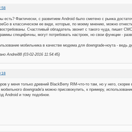
2:58
ы есть? Фактически, с развитием Android было сметено с рынка достат
eGo в классическом ее виде, которые, по моему мнению, можно отнест
востребованы. Счастливый обладатель звонит с такого чуда, пишет СМСк
раммы специфичны, могут потребовать настроек, но свои функции - раз
ользование мобильника в качестве модема для downgrade-ноута - ведь д
о Andrei88 (03-02-2016 11:54:45)
9:18
ов у меня только древний BlackBerry RIM-что-то там, но у него, скорее 
 мобильного downgrade'а можно присовокупить, к примеру, использован
од Android и тому подобное.