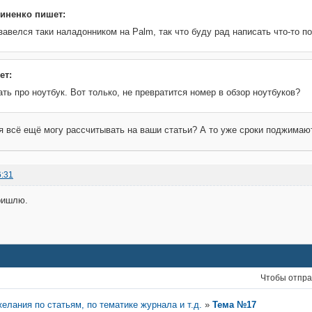
иненко пишет:
авелся таки наладонником на Palm, так что буду рад написать что-то п
ет:
ть про ноутбук. Вот только, не превратится номер в обзор ноутбуков?
 я всё ещё могу рассчитывать на ваши статьи? А то уже сроки поджимают
6:31
ришлю.
Чтобы отпра
елания по статьям, по тематике журнала и т.д.
»
Тема №17