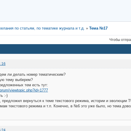
елания по статьям, по тематике журнала и т.д.
»
Тема №17
Чтобы отпра
1:16
дем ли делать номер тематическим?
кую тему выберем?
редложенных тем есть тут:
/forum/viewtopic.php?id=1777
ь :-)
 предложил вернуться к теме текстового режима, истории и эволюции TUI 
мам текстового режима и т.п. Конечно, в №6 это уже было, но тема дов
5:24