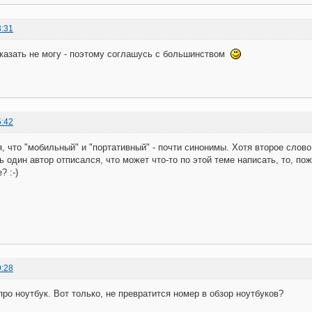
3:31
сказать не могу - поэтому соглашусь с большинством
5:42
я, что "мобильный" и "портативный" - почти синонимы. Хотя второе слов
ь один автор отписался, что может что-то по этой теме написать, то, по
 :-)
9:28
про ноутбук. Вот только, не превратится номер в обзор ноутбуков?