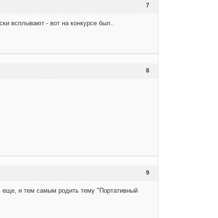
7
ски всплывают - вот на конкурсе был..
8
9
ь еще, и тем самым родить тему "Портативный