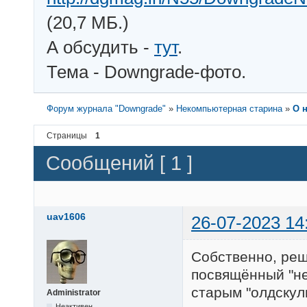
(20,7 МБ.)
А обсудить -
тут
.
Тема - Downgrade-фото.
Форум журнала "Downgrade"
»
Некомпьютерная старина
»
О 
Страницы
1
Сообщений [ 1 ]
uav1606
26-07-2023 14
Собственно, реш
посвящённый "не
старым "олдскул
Administrator
Неактивен