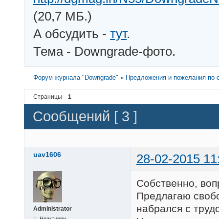
(20,7 МБ.)
А обсудить -
тут
.
Тема - Downgrade-фото.
Форум журнала "Downgrade"
»
Предложения и пожелания по с
Страницы
1
Сообщений [ 3 ]
uav1606
28-02-2015 11
Собственно, воп
Предлагаю свобо
набрался с трудо
Administrator
Неактивен