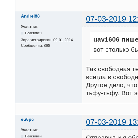
Andrei88
07-03-2019 12
Участник
Неактивен
uav1606 пише
Зарегистрирован:
09-01-2014
Сообщений:
868
вот столько б
Так свободная те
всегда в свобод
Другое дело, что
тьфу-тьфу. Вот э
eu6pc
07-03-2019 13
Участник
Отправил и я об
Неактивен