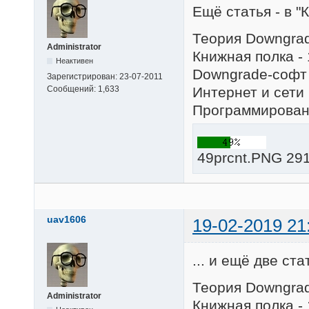
Ещё статья - в "
Теория Downgrad
Administrator
Книжная полка - 
Неактивен
Downgrade-софт 
Зарегистрирован:
23-07-2011
Интернет и сети 
Сообщений:
1,633
Программировани
49prcnt.PNG 291
uav1606
19-02-2019 21
... и ещё две ста
Теория Downgrad
Administrator
Книжная полка - 