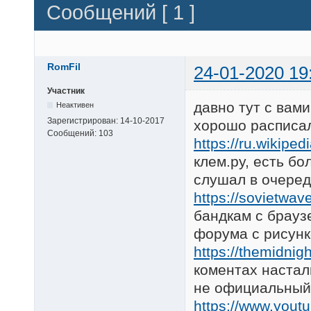
Сообщений [ 1 ]
RomFil
24-01-2020 19
Участник
давно тут с вами
Неактивен
Зарегистрирован:
14-10-2017
хорошо расписа
Сообщений:
103
https://ru.wikiped
клем.ру, есть бо
слушал в очере
https://sovietwav
бандкам с брауз
форума с рисунк
https://themidni
коментах настал
не официальный 
https://www.you