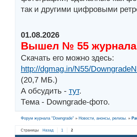
так и другими цифровыми рет
01.08.2026
Вышел № 55 журнала
Скачать его можно здесь:
http://dgmag.in/N55/DowngradeN
(20,7 МБ.)
А обсудить -
тут
.
Тема - Downgrade-фото.
Форум журнала "Downgrade"
»
Новости, анонсы, релизы.
»
Ра
Страницы
Назад
1
2