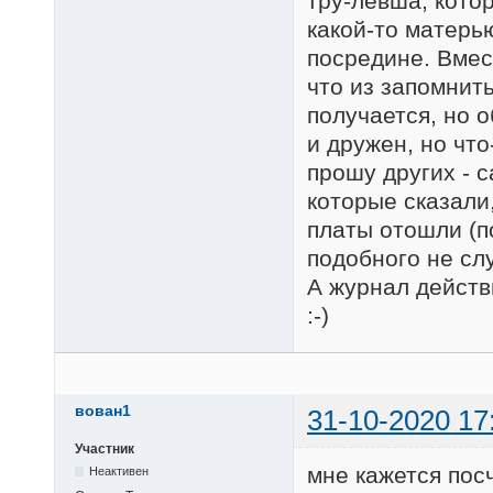
тру-левша, кото
какой-то матерью
посредине. Вмест
что из запомнить
получается, но о
и дружен, но чт
прошу других - 
которые сказали,
платы отошли (п
подобного не слу
А журнал действ
:-)
вован1
31-10-2020 17
Участник
мне кажется посч
Неактивен