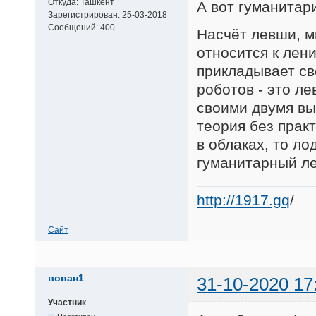
Откуда:
Ташкент
А вот гуманитари
Зарегистрирован:
25-03-2018
Сообщений:
400
Насчёт левши, мн
относится к лени
прикладывает св
роботов - это ле
своими двумя вы
теория без практ
в облаках, то ло
гуманитарный л
http://1917.gq
/
Сайт
вован1
31-10-2020 17
Участник