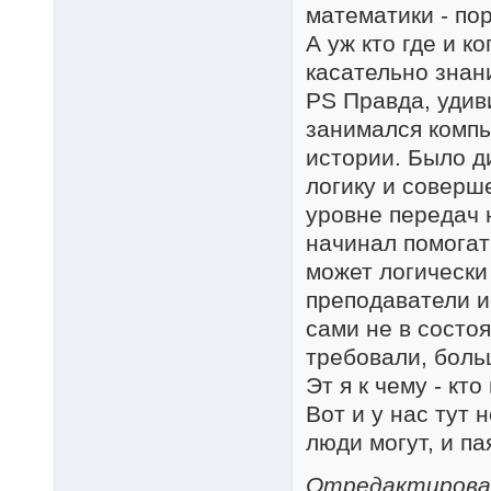
математики - пор
А уж кто где и к
касательно знани
PS Правда, удив
занимался компь
истории. Было д
логику и соверш
уровне передач н
начинал помогат
может логически 
преподаватели и
сами не в состо
требовали, боль
Эт я к чему - кт
Вот и у нас тут 
люди могут, и па
Отредактировано