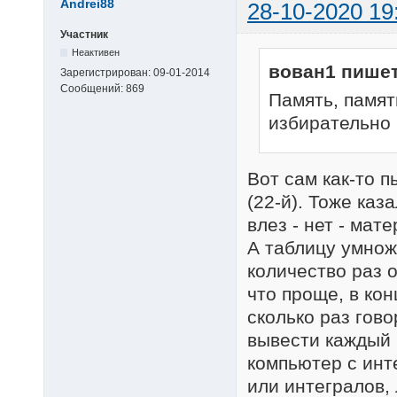
Andrei88
28-10-2020 19
Участник
Неактивен
вован1 пишет
Зарегистрирован:
09-01-2014
Сообщений:
869
Память, память
избирательно
Вот сам как-то 
(22-й). Тоже каз
влез - нет - мат
А таблицу умнож
количество раз 
что проще, в кон
сколько раз гово
вывести каждый 
компьютер с инт
или интегралов,