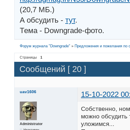
(20,7 МБ.)
А обсудить -
тут
.
Тема - Downgrade-фото.
Форум журнала "Downgrade"
»
Предложения и пожелания по с
Страницы
1
Сообщений [ 20 ]
uav1606
15-10-2022 00
Собственно, ном
можно обсудить т
уложимся...
Administrator
Неактивен