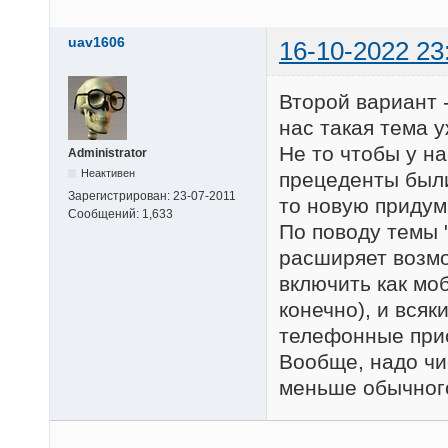
uav1606
16-10-2022 23
Второй вариант 
нас такая тема 
Не то чтобы у н
Administrator
Неактивен
прецеденты были
Зарегистрирован:
23-07-2011
то новую придум
Сообщений:
1,633
По поводу темы 
расширяет возмо
включить как мо
конечно), и вся
телефонные прис
Вообще, надо чис
меньше обычного