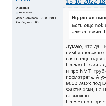
15-10-2022 18
Участник
Неактивен
Hippiman пиш
Зарегистрирован:
09-01-2014
Сообщений:
868
Есть ещё noki
самой нокии. 
Думаю, что да - 
симбиановского 
взять еще одну 
Насчет Нокии - 
и про NMT трубк
посмотреть. А у
9000..91хх под 
Фактически, не-н
возможно.
Насчет повторяе