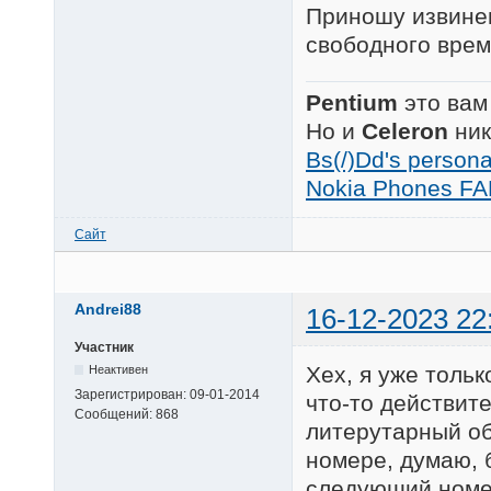
Приношу извинен
свободного врем
Pentium
это вам
Но и
Celeron
ник
Bs(/)Dd's person
Nokia Phones FA
Сайт
Andrei88
16-12-2023 22
Участник
Хех, я уже толь
Неактивен
Зарегистрирован:
09-01-2014
что-то действит
Сообщений:
868
литерутарный об
номере, думаю, 
следующий ном