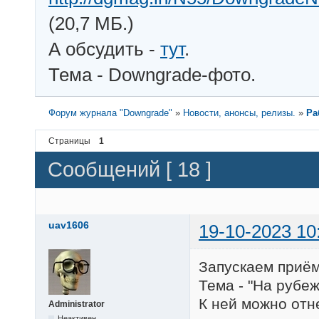
(20,7 МБ.)
А обсудить -
тут
.
Тема - Downgrade-фото.
Форум журнала "Downgrade"
»
Новости, анонсы, релизы.
»
Ра
Страницы
1
Сообщений [ 18 ]
uav1606
19-10-2023 10
Запускаем приём
Тема - "На рубеж
К ней можно отн
Administrator
Неактивен