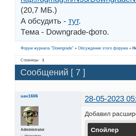
(20,7 МБ.)
А обсудить -
тут
.
Тема - Downgrade-фото.
Форум журнала "Downgrade"
»
Обсуждение этого форума
»
Н
Страницы
1
Сообщений [ 7 ]
uav1606
28-05-2023 05
Добавил расшире
Спойлер
Administrator
Неактивен