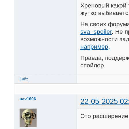
Хреновый какой-т
жутко выбиваетс
На своих форум
sva_spoiler
. Не 
возможности зад
например
.
Правда, поддержк
спойлер.
Сайт
uav1606
22-05-2025 02
Это расширение