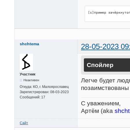
[s]пример зачёркнуто
shchtema
28-05-2023 09
Спойлер
Участник
Легче будет людя
Неактивен
позаимствованы 
Откуда:
КО, г. Малоярославец
Зарегистрирован:
08-03-2023
Сообщений:
17
С уважением,
Артём (aka
shch
Сайт