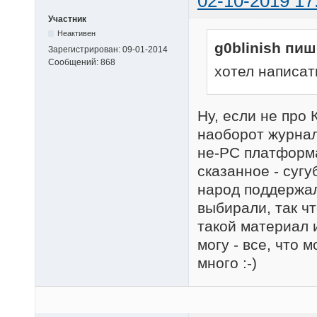
02-10-2019 17
Участник
Неактивен
g0blinish пиш
Зарегистрирован:
09-01-2014
Сообщений:
868
хотел написат
Ну, если не про 
наоборот журнал
не-PC платформа
сказанное - суг
народ поддержал
выбирали, так чт
такой материал 
могу - все, что 
много :-)