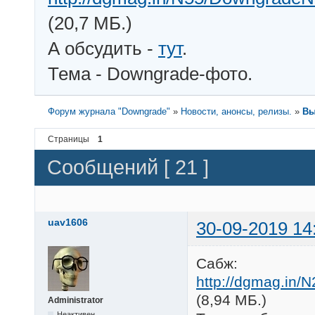
(20,7 МБ.)
А обсудить -
тут
.
Тема - Downgrade-фото.
Форум журнала "Downgrade"
»
Новости, анонсы, релизы.
»
Вы
Страницы
1
Сообщений [ 21 ]
uav1606
30-09-2019 14
Сабж:
http://dgmag.in/
(8,94 МБ.)
Administrator
Неактивен