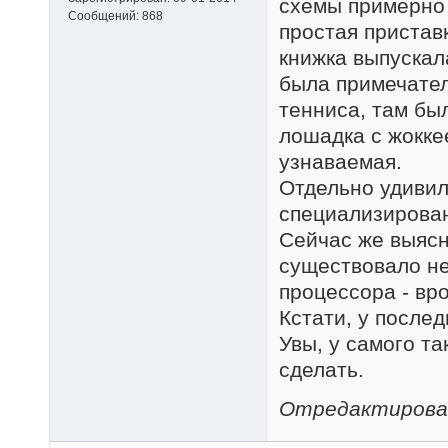
схемы примерно 
Сообщений:
868
простая пристав
книжка выпускал
была примечатель
тенниса, там бы
лошадка с жокке
узнаваемая.
Отдельно удивил
специализирован
Сейчас же выясня
существовало не
процессора - вр
Кстати, у послед
Увы, у самого та
сделать.
Отредактировано