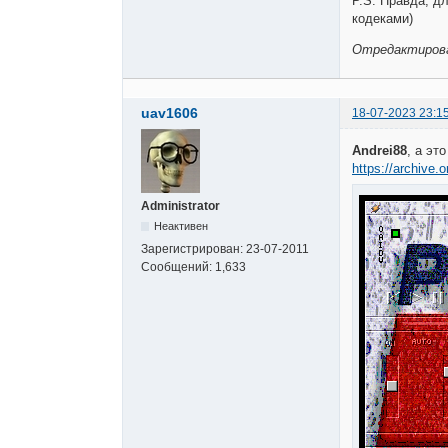
P.S. Правда, д
кодеками)
Отредактирован
uav1606
18-07-2023 23:1
Andrei88
, а эт
https://archive
Administrator
Неактивен
Зарегистрирован:
23-07-2011
Сообщений:
1,633