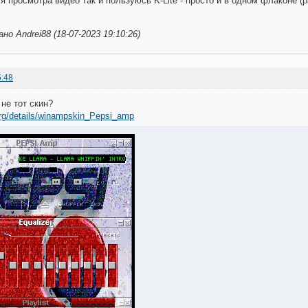
ля просмотра видео так и пользуюсь K-Lite - просто и в одном флаконе 
о Andrei88 (18-07-2023 19:10:26)
5:48
о не тот скин?
.org/details/winampskin_Pepsi_amp