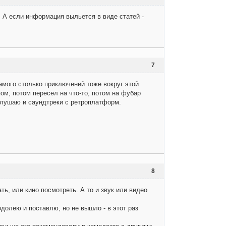
с. А если информация выльется в виде статей -
7
амого столько приключений тоже вокруг этой
ом, потом пересел на что-то, потом на фубар
 слушаю и саундтреки с ретроплатформ.
8
ь, или кино посмотреть. А то и звук или видео
долею и поставлю, но не вышло - в этот раз