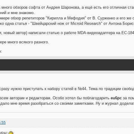
 много обзоров софта от Андрея Шаронова, а ещё есть его отличная ст
ний и мне знакомо.
омере обзор репетиторов "Кирилла и Мефодия" от В. Сурженко и его же о
ко одна статья - "Швейцарский нож от Microid Research" от Антона Бори
и, новый автор) написали статью о работе MDA-видеоадаптера на ЕС-184
ере много всякого разного.
е:
 сразу нужно приступать к набору статей в №44. Тема по традиции свобо
 всем авторам и редакторам. Особо хотел бы поблагодарить
eu6pc
за пом
 дало мне время разобраться со своими заметками. Ну и журнал доделат
5:55
УРА!