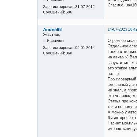
Спасибо, uav16
Зарегистрирован:
31-07-2012
Сообщений:
606
Andrei88
14-07-2023 18:4
Участник
Огромное спаси
Неактивен
Отдельное спас
Зарегистрирован:
09-01-2014
Также отдельно
Сообщений:
868
на авито :-) Ва
запустится - ж
это этакое альт
нет :-)
Про словарный 
словарный дикт
не знал, а прои
это человек, ко
Статья про кон
так и не получи
А можно у авт
бы интересно, 
Насчет мобильн
именно такие у