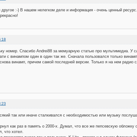
 и другое :-) В нашем нелегком деле и информация - очень ценный ресур
рекрасно!
6:18
ку номер. Спасибо Andrei88 за мемуарную статью про мультимедиа. У с
ати с винампом один в один так же. Сначала пользовался только винамп
 снова винамп, причем самой последней версии. Только я на нем радио
8:23
всякий так или иначе сталкивался с необходимостью или музыку послушат
нул как раз в память о 2000-х. Думал, что все же пепсевскую обложку о
л, что хотел.