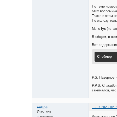
По теме номера
этих воспомина
Также в этом н
По железу толь
Мы с
lys
(кстат
В общем, в ном
Вот содержани
Спойлер
P.S. Наверное,
P.P.S. Спасибо
занимался, что
eu6pc
13-07-2023 10:1
Участник
Долгожданное 
Неактивен