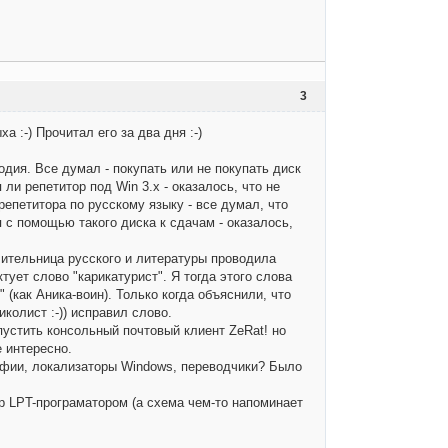
3
:-) Прочитал его за два дня :-)
ия. Все думал - покупать или не покупать диск
ли репетитор под Win 3.x - оказалось, что не
репетитора по русскому языку - все думал, что
я с помощью такого диска к сдачам - оказалось,
чительница русского и литературы проводила
ует слово "карикатурист". Я тогда этого слова
" (как Аника-воин). Только когда объяснили, что
колист :-)) исправил слово.
пустить консольный почтовый клиент ZeRat! но
е интересно.
фии, локализаторы Windows, переводчики? Было
гр LPT-програматором (а схема чем-то напоминает