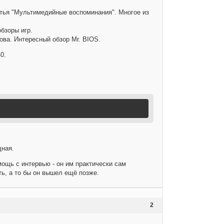
атья "Мультимедийные воспоминания". Многое из
бзоры игр.
сова. Интересный обзор Mr. BIOS.
0.
дная.
ощь с интервью - он им практически сам
ь, а то бы он вышел ещё позже.
2