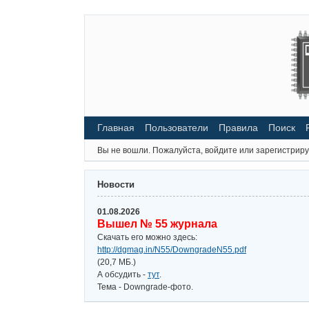
Главная
Пользователи
Правила
Поиск
Вы не вошли.
Пожалуйста, войдите или зарегистриру
Новости
01.08.2026
Вышел № 55 журнала
Скачать его можно здесь:
http://dgmag.in/N55/DowngradeN55.pdf
(20,7 МБ.)
А обсудить -
тут
.
Тема - Downgrade-фото.