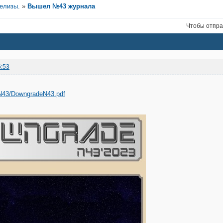
релизы.
»
Вышел №43 журнала
Чтобы отпра
6:53
/N43/DowngradeN43.pdf