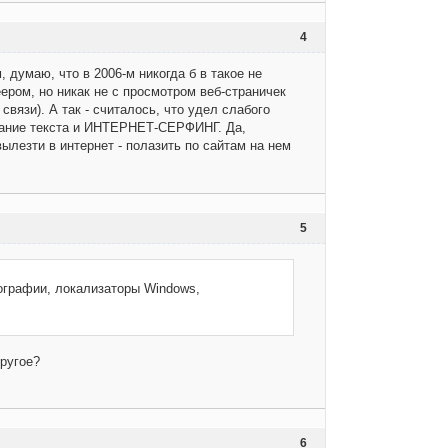
4
 думаю, что в 2006-м никогда б в такое не
ером, но никак не с просмотром веб-страничек
вязи). А так - считалось, что удел слабого
ование текста и ИНТЕРНЕТ-СЕРФИНГ. Да,
ылезти в интернет - полазить по сайтам на нем
5
ографии, локализаторы Windows,
ругое?
6