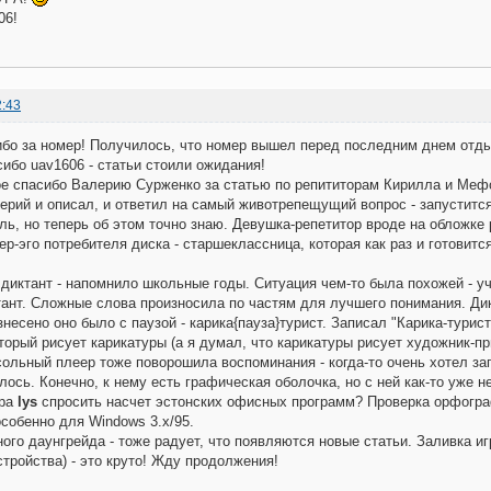
06!
2:43
бо за номер! Получилось, что номер вышел перед последним днем отдыха 
ибо uav1606 - статьи стоили ожидания!
е спасибо Валерию Сурженко за статью по репититорам Кирилла и Мефод
лерий и описал, и ответил на самый животрепещущий вопрос - запустится 
аль, но теперь об этом точно знаю. Девушка-репетитор вроде на обложке 
ер-эго потребителя диска - старшеклассница, которая как раз и готовитс
диктант - напомнило школьные годы. Ситуация чем-то была похожей - у
ант. Сложные слова произносила по частям для лучшего понимания. Дикт
знесено оно было с паузой - карика{пауза}турист. Записал "Карика-турист
торый рисует карикатуры (а я думал, что карикатуры рисует художник-при
сольный плеер тоже поворошила воспоминания - когда-то очень хотел за
лось. Конечно, к нему есть графическая оболочка, но с ней как-то уже н
ора
lys
спросить насчет эстонских офисных программ? Проверка орфогра
особенно для Windows 3.x/95.
ого даунгрейда - тоже радует, что появляются новые статьи. Заливка и
стройства) - это круто! Жду продолжения!