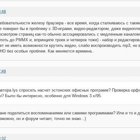
3:48
ебовательности железу браузера - все время, когда сталкиваюсь с таким,
е поверил бы в проблему с 3D-играми, видео-редактором, даже видеопле
осмотром страниц как-то обычно ассоциировались с медленным каналом с
лоть до PMMX и, впринципе троек и четверок тоже) - набор и редактир
т не иметь возможности крутить видео, слабо воспроизводить mp3, но в
 без особых проблем. Как меняются времена..
7:49
автора lys спросить насчет эстонских офисных программ? Проверка орф
и? Было бы интересно, особенно для Windows 3.x/95.
лане поделиться воспоминаниями или самими программами? Или и то и д
зможно, он и форум читает, точно не знаю...)
8:32