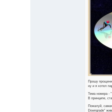
Прошу прощения
ну и я хотел п
Тема номера - 
В принципе, ст
Пожалуй, самая
Downgrade" жив