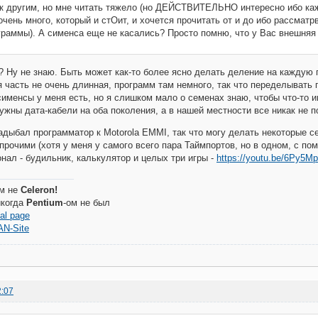
ак другим, но мне читать тяжело (но ДЕЙСТВИТЕЛЬНО интересно ибо каж
чень много, который и стОит, и хочется прочитать от и до ибо рассмат
граммы). А сименса еще не касались? Просто помню, что у Вас внешняя
 Ну не знаю. Быть может как-то более ясно делать деление на каждую 
ая часть не очень длинная, программ там немного, так что переделывать 
сименсы у меня есть, но я слишком мало о семенах знаю, чтобы что-то 
нужны дата-кабели на оба поколения, а в нашей местности все никак не 
адыбал программатор к Motorola EMMI, так что могу делать некоторые с
прочими (хотя у меня у самого всего пара Таймпортов, но в одном, с п
нал - будильник, калькулятор и целых три игры -
https://youtu.be/6Py5M
м не
Celeron!
когда
Pentium
-ом не был
al page
AN-Site
2:07