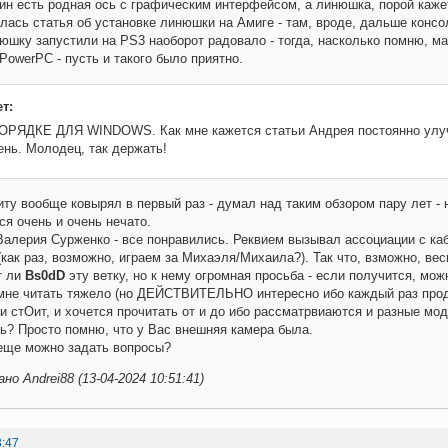
ин есть родная ось с графическим интерфейсом, а линюшка, порой кажет
алась статья об установке линюшки на Амиге - там, вроде, дальше конс
нюшку запустили на PS3 наоборот радовало - тогда, насколько помню, ма
PowerPC - пусть и такого было приятно.
т:
ОРЯДКЕ ДЛЯ WINDOWS. Как мне кажется статьи Андрея постоянно улуч
ень. Молодец, так держать!
иту вообще ковырял в первый раз - думал над таким обзором пару лет -
ся очень и очень нечато.
Валерия Сурженко - все понравились. Реквием вызывал ассоциации с каб
(как раз, возможно, играем за Михаэля/Михаила?). Так что, взможно, ве
т ли
Bs0dD
эту ветку, но к нему огромная просьба - если получится, мо
 мне читать тяжело (но ДЕЙСТВИТЕЛЬНО интересно ибо каждый раз прод
 и стОит, и хочется прочитать от и до ибо рассматрвиаются и разные м
ь? Просто помню, что у Вас внешняя камера была.
еще можно задать вопросы?
о Andrei88 (13-04-2024 10:51:41)
3:47