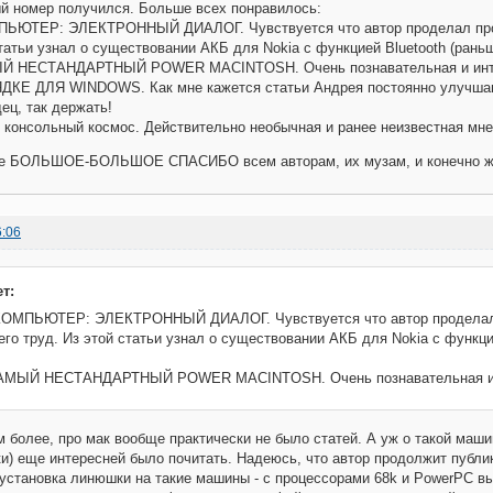
й номер получился. Больше всех понравилось:
ПЬЮТЕР: ЭЛЕКТРОННЫЙ ДИАЛОГ. Чувствуется что автор проделал про
статьи узнал о существовании АКБ для Nokia с функцией Bluetooth (рань
 НЕСТАНДАРТНЫЙ POWER MACINTOSH. Очень познавательная и инте
ДКЕ ДЛЯ WINDOWS. Как мне кажется статьи Андрея постоянно улучшают
ец, так держать!
 консольный космос. Действительно необычная и ранее неизвестная мне
е БОЛЬШОЕ-БОЛЬШОЕ СПАСИБО всем авторам, их музам, и конечно же
6:06
т:
 КОМПЬЮТЕР: ЭЛЕКТРОННЫЙ ДИАЛОГ. Чувствуется что автор продела
его труд. Из этой статьи узнал о существовании АКБ для Nokia с функц
МЫЙ НЕСТАНДАРТНЫЙ POWER MACINTOSH. Очень познавательная и и
м более, про мак вообще практически не было статей. А уж о такой маши
и) еще интересней было почитать. Надеюсь, что автор продолжит публи
 установка линюшки на такие машины - с процессорами 68k и PowerPC вы