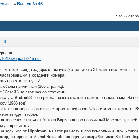
релизы.
»
Вышел № 46
Чтобы отпра
6:56
рнала:
/N46/DowngradeN46.pdf
, что как всегда задержал выпуск (хотел где-то 31 марта выложить...).
частвовавшим в создании номера.
ать про этот выпуск?
, объём приличный (106 страниц).
 "Сетей") на этот раз со статьями.
заслуга
Andrei88
- он прислал много статей в самые разные темы. Из нео
су (1988 год).
статья номера - про связь старых телефонов Nokia с компьютером от
B
ере выйдет вторая.
 интересная статья от Антона Борисова про необычный Macintosh, в ней 
ндую прочитать.
 обзоры игр от
Hippiman
, на этот раз есть и про консольные игры - так
мер, интервью с Michal Necasek - он один из разработчиков SciTech Disp