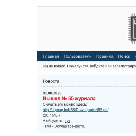
Главная
Пользователи
Правила
Поиск
Вы не вошли.
Пожалуйста, войдите или зарегистриру
Новости
01.08.2026
Вышел № 55 журнала
Скачать его можно здесь:
http://dgmag.in/N55/DowngradeN55.pdf
(20,7 МБ.)
А обсудить -
тут
.
Тема - Downgrade-фото.