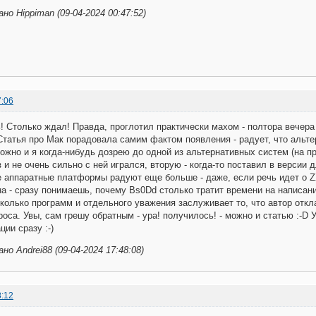
о Hippiman (09-04-2024 00:47:52)
7:06
 Столько ждал! Правда, проглотил практически махом - полтора вечера 
Статья про Мак порадовала самим фактом появления - радует, что аль
ожно и я когда-нибудь дозрею до одной из альтернативных систем (на п
 и не очень сильно с ней игрался, вторую - когда-то поставил в версии д
 аппаратные платформы радуют еще больше - даже, если речь идет о Z
 - сразу понимаешь, почему Bs0Dd столько тратит времени на написани
колько программ и отдельного уважения заслуживает то, что автор отк
роса. Увы, сам грешу обратным - ура! получилось! - можно и статью :-D 
ии сразу :-)
о Andrei88 (09-04-2024 17:48:08)
8:12