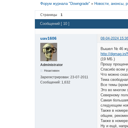
Форум журнала "Downgrade"
»
Новости, анонсы, 
Страницы
1
Сообщений [ 10 ]
uav1606
08-04-2024 15:3
Вышел № 46 жу
http://dgmag.in
(19 МБ.)
Прошу прощения
Administrator
Спасибо всем у
Неактивен
Что можно сказ
Зарегистрирован:
23-07-2011
Тема свободная
Сообщений:
1,632
Все темы (кроме
Это во многом 
Северному полю
Самая большая 
следующем ном
Также в номере
общем, рекоме
Также в номере
Ну и ещё, напри