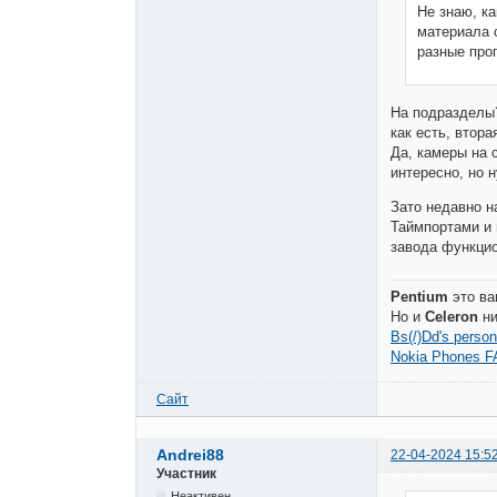
Не знаю, к
материала о
разные про
На подразделы?
как есть, втор
Да, камеры на 
интересно, но 
Зато недавно н
Таймпортами и 
завода функцио
Pentium
это ва
Но и
Celeron
ни
Bs(/)Dd's person
Nokia Phones F
Сайт
Andrei88
22-04-2024 15:5
Участник
Неактивен