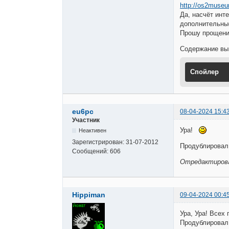
http://os2muse
Да, насчёт инт
дополнительные
Прошу прощен
Содержание вы
Спойлер
eu6pc
08-04-2024 15:4
Участник
Ура!
Неактивен
Зарегистрирован:
31-07-2012
Продублировал 
Сообщений:
606
Отредактирован
Hippiman
09-04-2024 00:4
Ура, Ура! Всех
Продублировал 