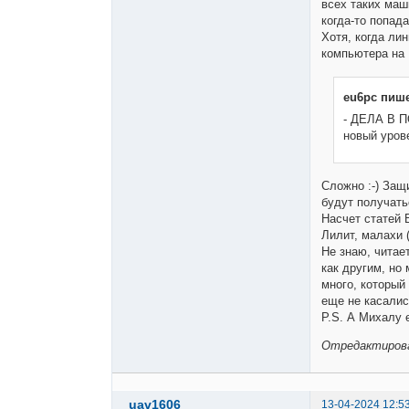
всех таких маш
когда-то попад
Хотя, когда ли
компьютера на 
eu6pc пише
- ДЕЛА В П
новый уров
Сложно :-) Защ
будут получать
Насчет статей 
Лилит, малахи 
Не знаю, читае
как другим, но
много, который
еще не касалис
P.S. А Михалу 
Отредактирован
uav1606
13-04-2024 12:5