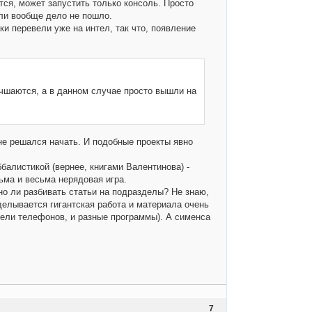
ся, может запустить только консоль. Просто
оли вообще дело не пошло.
ки перевели уже на интел, так что, появление
шаются, а в данном случае просто вышли на
 не решался начать. И подобные проекты явно
балистикой (вернее, книгами Валентинова) -
сьма и весьма нерядовая игра.
жно ли разбивать статьи на подразделы? Не знаю,
елывается гигантская работа и материала очень
одели телефонов, и разные программы). А сименса
7