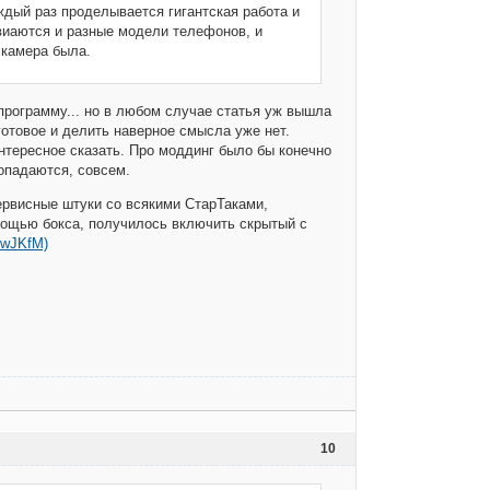
дый раз проделывается гигантская работа и
рвиаются и разные модели телефонов, и
 камера была.
программу... но в любом случае статья уж вышла
готовое и делить наверное смысла уже нет.
интересное сказать. Про моддинг было бы конечно
попадаются, совсем.
ервисные штуки со всякими СтарТаками,
омощью бокса, получилось включить скрытый с
pwJKfM)
10