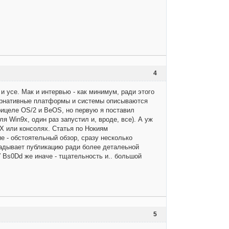
4
и усе. Мак и интервью - как минимум, ради этого
тернативные платформы и системы описываются
рицеле OS/2 и BeOS, но первую я поставил
ля Win9x, один раз запустил и, вроде, все). А уж
X или консолях. Статья по Нокиям
е - обстоятельный обзор, сразу несколько
ладывает публикацию ради более деталеьной
У Bs0Dd же иначе - тщательность и.. большой
5