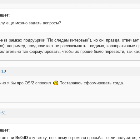
ишет:
алу еще можно задать вопросы?
е (в рамках подрубрики "По следам интервью"), но он, правда, отвечает
Box), например, предпочитает не рассказывать - видимо, корпоративные п
желательно так формулировать, чтобы их проще было перевести, так как
3:10
лично я бы про OS/2 спросил
Постараюсь сформировать тогда.
0:51
ишет:
итает ли
Bs0dD
эту ветку, но к нему огромная просьба - если получится,