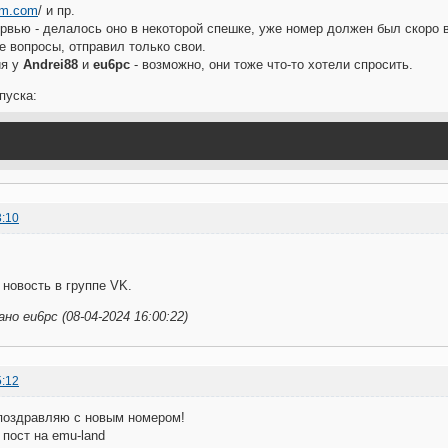
um.com
/ и пр.
ервью - делалось оно в некоторой спешке, уже номер должен был скоро в
 вопросы, отправил только свои.
ия у
Andrei88
и
eu6pc
- возможно, они тоже что-то хотели спросить.
пуска:
3:10
новость в группе VK.
о eu6pc (08-04-2024 16:00:22)
5:12
 поздравляю с новым номером!
пост на emu-land