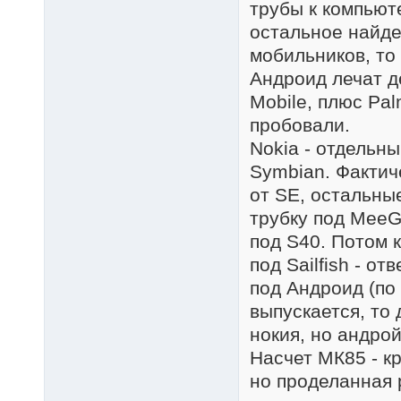
трубы к компьюте
остальное найде
мобильников, то б
Андроид лечат д
Mobile, плюс Pa
пробовали.
Nokia - отдельн
Symbian. Фактич
от SE, остальны
трубку под MeeG
под S40. Потом к
под Sailfish - о
под Андроид (по к
выпускается, то
нокия, но андрой
Насчет МК85 - кр
но проделанная 