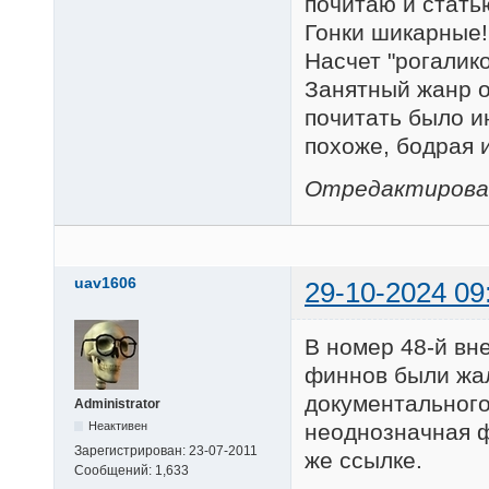
почитаю и стать
Гонки шикарные!
Насчет "рогалико
Занятный жанр ок
почитать было и
похоже, бодрая и
Отредактировано
uav1606
29-10-2024 09
В номер 48-й вн
финнов были жал
документального
Administrator
Неактивен
неоднозначная ф
Зарегистрирован:
23-07-2011
же ссылке.
Сообщений:
1,633