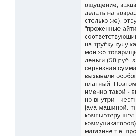
ощущение, заказ
делать на возрас
столько же), от
"проженные айти
соответствующим
на трубку кучу к
мои же товарищи
деньги (50 руб. 
серьезная сумм
вызывали особого
платный. Поэтому
именно такой - в
но внутри - чес
java-машиной, m
компьютеру шел 
коммуникаторов
магазине т.е. п