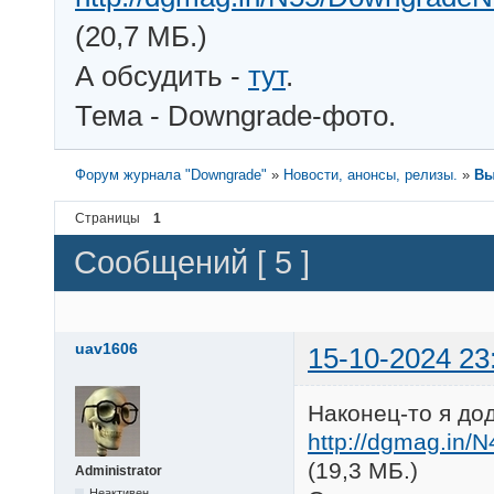
(20,7 МБ.)
А обсудить -
тут
.
Тема - Downgrade-фото.
Форум журнала "Downgrade"
»
Новости, анонсы, релизы.
»
Вы
Страницы
1
Сообщений [ 5 ]
uav1606
15-10-2024 23
Наконец-то я до
http://dgmag.in/
(19,3 МБ.)
Administrator
Неактивен