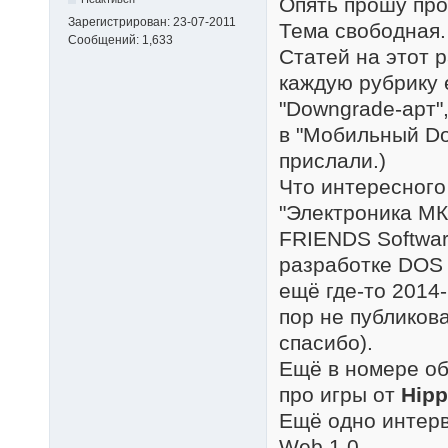
Опять прошу про
Зарегистрирован:
23-07-2011
Тема свободная.
Сообщений:
1,633
Статей на этот р
каждую рубрику е
"Downgrade-арт",
в "Мобильный Do
прислали.)
Что интересного
"Электроника МК
FRIENDS Software
разработке DOS 
ещё где-то 2014-
пор не публиков
спасибо).
Ещё в номере об
про игры от
Hip
Ещё одно интерв
Web 1.0.