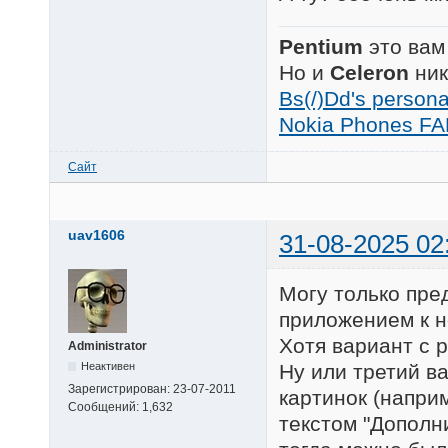
Pentium
это вам
Но и
Celeron
ник
Bs(/)Dd's person
Nokia Phones FA
Сайт
uav1606
31-08-2025 02
Могу только пре
приложением к н
Хотя вариант с 
Administrator
Неактивен
Ну или третий в
Зарегистрирован:
23-07-2011
картинок (наприм
Сообщений:
1,632
текстом "Дополни