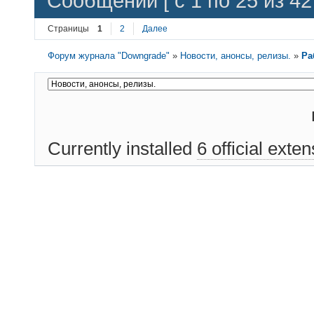
Сообщений [ с 1 по 25 из 42 
Страницы
1
2
Далее
Форум журнала "Downgrade"
»
Новости, анонсы, релизы.
»
Ра
Currently installed
6 official exte