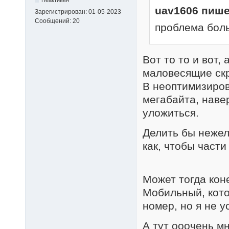
uav1606 пише
Зарегистрирован:
01-05-2023
Сообщений:
20
проблема боль
Вот то то и вот,
маловесящие скр
В неоптимизиров
мегабайта, наве
уложиться.
Делить бы нежел
как, чтобы части
Может тогда кон
Мобильный, кот
номер, но я не у
А тут ооочень м