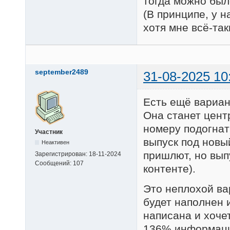
тогда можно был
(В принципе, у 
хотя мне всё-так
september2489
31-08-2025 10
Есть ещё вариан
Она станет цент
номеру подогнат
Участник
выпуск под новы
Неактивен
пришлют, но выпу
Зарегистрирован:
18-11-2024
Сообщений:
107
контенте).
Это неплохой вар
будет наполнен 
написана и хоче
136% информации