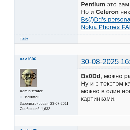
Pentium
это вам
Но и
Celeron
ник
Bs(/)Dd's person
Nokia Phones FA
Сайт
uav1606
30-08-2025 16
Bs0Dd
, можно р
Ну и с текстом к
можно в один но
Administrator
Неактивен
картинками.
Зарегистрирован:
23-07-2011
Сообщений:
1,632