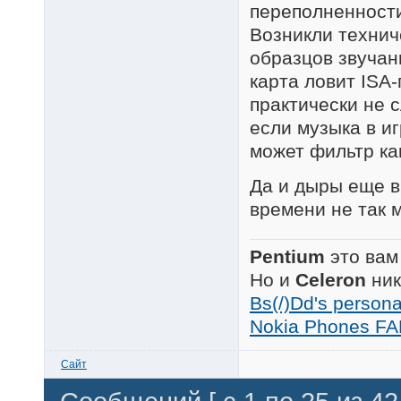
переполненност
Возникли технич
образцов звучан
карта ловит ISA
практически не 
если музыка в иг
может фильтр как
Да и дыры еще в
времени не так 
Pentium
это вам
Но и
Celeron
ник
Bs(/)Dd's person
Nokia Phones FA
Сайт