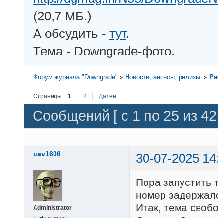
(20,7 МБ.)
А обсудить -
тут
.
Тема - Downgrade-фото.
Форум журнала "Downgrade"
»
Новости, анонсы, релизы.
»
Ра
Страницы
1
2
Далее
Сообщений [ с 1 по 25 из 42 
uav1606
30-07-2025 14
Пора запустить 
номер задержалс
Итак, тема свобо
Administrator
Неактивен