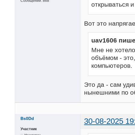
Сообщений:
868
открываться и
Вот это напрягае
uav1606 пише
Мне не хотел
объёмом - это,
компьютеров.
Это да - сам уди
нынешними по об
Bs0Dd
30-08-2025 19
Участник
Неактивен