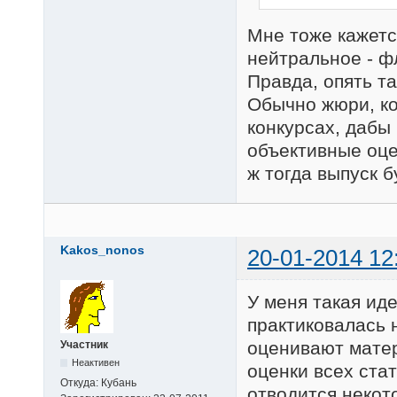
Мне тоже кажется
нейтральное - фл
Правда, опять та
Обычно жюри, ко
конкурсах, дабы
объективные оцен
ж тогда выпуск б
Kakos_nonos
20-01-2014 12
У меня такая ид
практиковалась 
оценивают матер
Участник
Неактивен
оценки всех ста
Откуда:
Кубань
отводится некот