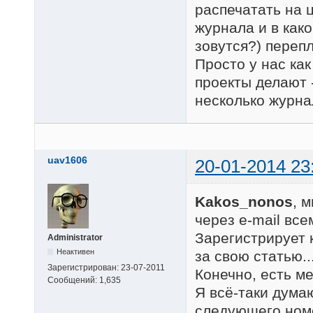
распечатать на 
журнала и в како
зовутся?) переп
Просто у нас как
проекты делают 
несколько журна
uav1606
20-01-2014 23
Kakos_nonos
, 
через e-mail вс
Зарегистрирует к
Administrator
Неактивен
за свою статью..
Зарегистрирован:
23-07-2011
Конечно, есть ме
Сообщений:
1,635
Я всё-таки дума
следующего номе