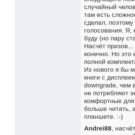
случайный челове
там есть сложно
сделал, поэтому 
голосования. Я, 
буду (но пару ст
Насчёт призов...
конечно. Но это
полной комплектац
Из нового я бы 
книги с дисплеем
downgrade, чем 
не потребляют эн
комфортные для 
больше читать, а
планшете. :-)
Andrei88
, насчё