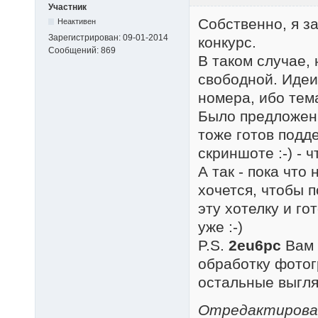
Участник
Собственно, я за
Неактивен
Зарегистрирован:
09-01-2014
конкурс.
Сообщений:
869
В таком случае,
свободной. Идеи
номера, ибо тем
Было предложени
тоже готов подде
скриншоте :-) - ч
А так - пока что
хочется, чтобы 
эту хотелку и г
уже :-)
P.S.
2eu6pc
Вам 
обработку фотог
остальные выгл
Отредактировано