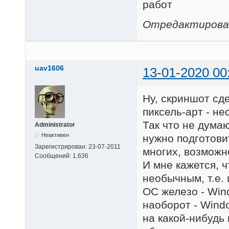
работ
Отредактировано
uav1606
13-01-2020 00
Ну, скриншот сд
пиксель-арт - не
Так что не думаю
Administrator
Неактивен
нужно подготовит
Зарегистрирован:
23-07-2011
многих, возможно
Сообщений:
1,636
И мне кажется, ч
необычным, т.е.
ОС железо - Wind
наоборот - Wind
на какой-нибудь 