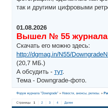
так и другими цифровыми рет
01.08.2026
Вышел № 55 журнала
Скачать его можно здесь:
http://dgmag.in/N55/DowngradeN
(20,7 МБ.)
А обсудить -
тут
.
Тема - Downgrade-фото.
Форум журнала "Downgrade"
»
Новости, анонсы, релизы.
»
Ра
Страницы
1
2
3
4
Далее