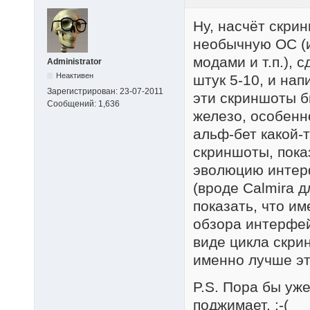
Ну, насчёт скрин
необычную ОС (и
модами и т.п.), 
Administrator
Неактивен
штук 5-10, и на
Зарегистрирован:
23-07-2011
эти скриншоты б
Сообщений:
1,636
железо, особенн
альф-бет какой-
скриншоты, пока
эволюцию интерф
(вроде Calmira 
показать, что им
обзора интерфей
виде цикла скрин
именно лучше это
P.S. Пора бы уже
поджимает. :-(