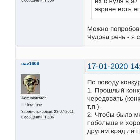
их с нуля в 9
Сообщений:
1,636
экране есть е
Можно попробова
Чудова речь - я 
uav1606
17-01-2020 14
По поводу конку
1. Прошлый конку
чередовать (конк
Administrator
Неактивен
т.п.).
Зарегистрирован:
23-07-2011
2. Чтобы было м
Сообщений:
1,636
побольше и хоро
другим вряд ли п