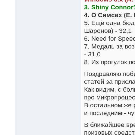
3. Shiny Connor?
4. О Симсах (Е.
5. Ещё одна бюд
Шаронов) - 32,1
6. Need for Speed 
7. Медаль за во
- 31,0
8. Из прогулок п
Поздравляю побе
статей за присл
Как видим, с б
про микропроце
В остальном же 
и последним - чу
В ближайшее вре
призовых средст