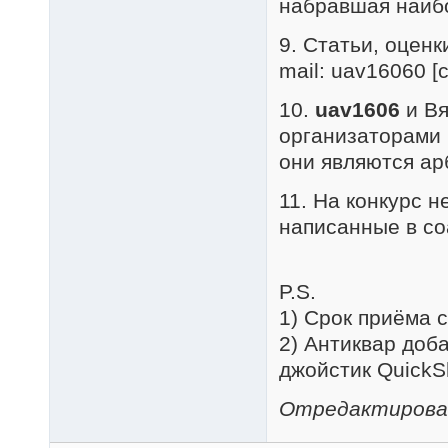
набравшая наиб
9. Статьи, оценк
mail: uav16060 [c
10.
uav1606
и Вя
организаторами к
они являются ар
11. На конкурс 
написанные в соа
P.S.
1) Срок приёма 
2) Антиквар доб
джойстик QuickS
Отредактировано