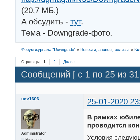
(20,7 МБ.)
А обсудить -
тут
.
Тема - Downgrade-фото.
Форум журнала "Downgrade"
»
Новости, анонсы, релизы.
»
Ко
Страницы
1
2
Далее
Сообщений [ с 1 по 25 из 31 
uav1606
25-01-2020 23
В рамках юбиле
проводится кон
Administrator
Условия следую
Неактивен