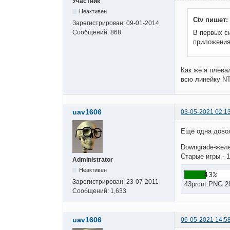
Участник
Неактивен
Ctv пишет:
Зарегистрирован:
09-01-2014
Сообщений:
868
В первых с
приложени
Как же я плева
всю линейку NT 
uav1606
03-05-2021 02:1
Ещё одна довол
Downgrade-желе
Старые игры - 1
Administrator
Неактивен
Зарегистрирован:
23-07-2011
43prcnt.PNG 2
Сообщений:
1,633
uav1606
06-05-2021 14:5