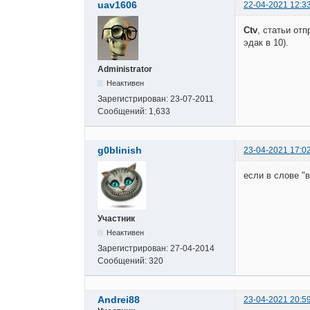
uav1606
22-04-2021 12:3
Ctv
, статьи от
эдак в 10).
Administrator
Неактивен
Зарегистрирован:
23-07-2011
Сообщений:
1,633
g0blinish
23-04-2021 17:0
если в слове "
Участник
Неактивен
Зарегистрирован:
27-04-2014
Сообщений:
320
Andrei88
23-04-2021 20:5