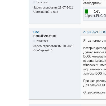
Неактивен
стандартной.
Зарегистрирован:
23-07-2011
Сообщений:
1,633
14prcnt.PNG 2
Ctv
21-04-2021 19:0
Новый участник
Я так немного 
Неактивен
Зарегистрирован:
02-10-2020
История дигрод
Сообщений:
6
Думаю многие 
DOS, которые н
nt использовал
windows nt, nt
ухутьшение сов
запуске DOS п
Принцип работы
Для запуска DO
Отредактирован