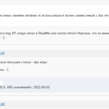
истемах линейки windows nt использовался более совместимый с dos nt
я
лся под ХР, когда читал в ReadMe или хелпе пятого Нортона, что он мож
:-)
3:14
ьно большая статья - про игры:
зо - 1
82 b, 655 скачиваний с 2021-05-03
8:46