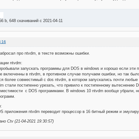
56 b, 648 скачиваний с 2021-04-11
3:16
набросал про ntvdm, в тексте возможны ошибки.
ации ntvdm:
пробывали запускать программы для DOS в windows и хорошо если эти 
е включенны в ntvdm, в противном случае получаем ошибки, но так было
ся более совместимый с dos ntvdm, в котором запускались почти любые
vdm стали постипенно урезать, что привило к постипенному вытеснению 
местимости с DOS программами. В windows 10 ntvdm вообще убрали, но
рограмм.
:
S приложения ntvdm переводит процессор в 16 битный режим и эмулиру
о Ctv (21-04-2021 19:30:57)