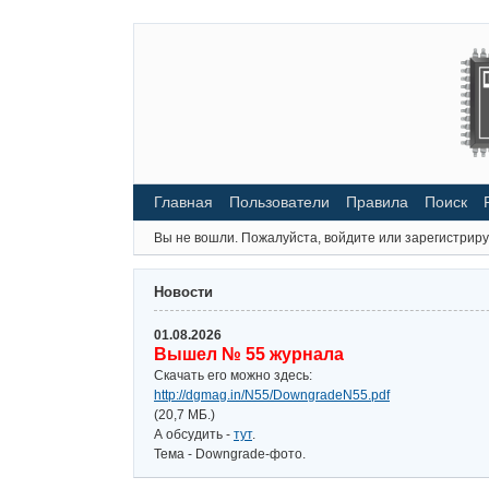
Главная
Пользователи
Правила
Поиск
Вы не вошли.
Пожалуйста, войдите или зарегистриру
Новости
01.08.2026
Вышел № 55 журнала
Скачать его можно здесь:
http://dgmag.in/N55/DowngradeN55.pdf
(20,7 МБ.)
А обсудить -
тут
.
Тема - Downgrade-фото.