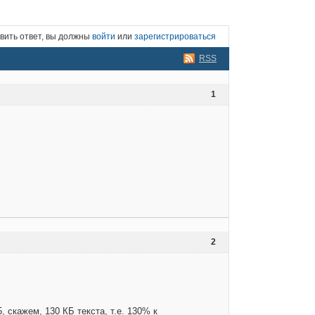
вить ответ, вы должны
войти
или
зарегистрироваться
RSS
1
2
 скажем, 130 КБ текста, т.е. 130% к