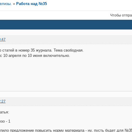
релизы.
»
Работа над №35
Чтобы отпра
9:47
 статей в номер 35 журнала. Тема свободная.
 с 10 апреля по 10 июня включительно.
2:27
атья:
зо - 1
упило предложение повысить норму материала - ну, пусть будет для №35,