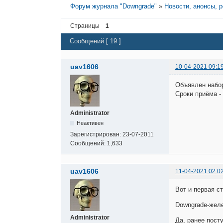
Форум журнала "Downgrade"
»
Новости, анонсы, 
Страницы
1
Сообщений [ 19 ]
uav1606
10-04-2021 09:1
Объявлен набор
Сроки приёма -
Administrator
Неактивен
Зарегистрирован:
23-07-2011
Сообщений:
1,633
uav1606
11-04-2021 02:0
Вот и первая ст
Downgrade-желе
Administrator
Да, ранее пост