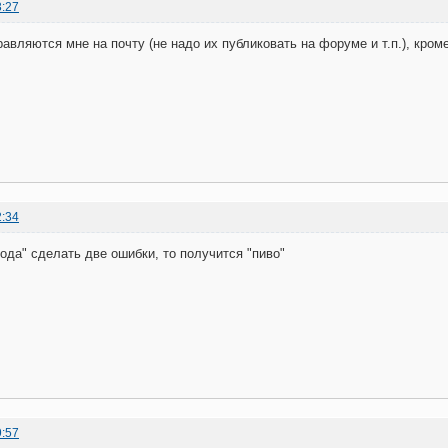
3:27
правляются мне на почту (не надо их публиковать на форуме и т.п.), кро
2:34
вода" сделать две ошибки, то получится "пиво"
9:57