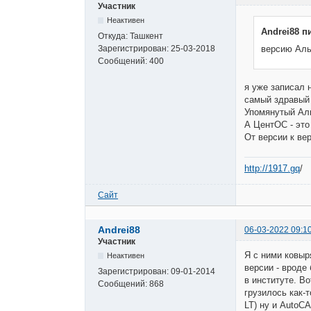
Участник
Неактивен
Andrei88 п
Откуда:
Ташкент
Зарегистрирован:
25-03-2018
версию Аль
Сообщений:
400
я уже записал 
самый здравый 
Упомянутый Аль
А ЦентОС - это
От версии к ве
http://1917.gq
/
Сайт
Andrei88
06-03-2022 09:1
Участник
Я с ними ковыря
Неактивен
версии - вроде
Зарегистрирован:
09-01-2014
в институте. Во
Сообщений:
868
грузилось как-
LT) ну и AutoC