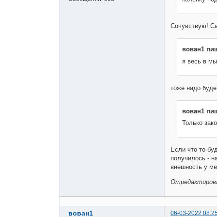
Сочувствую! Са
вован1 пи
я весь в мы
тоже надо буде
вован1 пи
Только зак
Если что-то буд
получилось - н
внешность у м
Отредактирован
вован1
06-03-2022 08:2