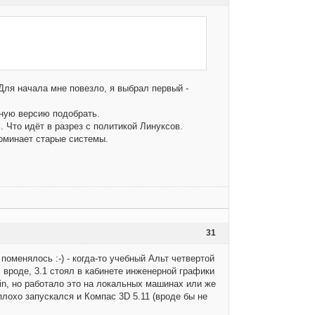
Для начала мне повезло, я выбрал первый -
ьную версию подобрать.
 Что идёт в разрез с политикой Линуксов.
поминает старые системы.
31
 поменялось :-) - когда-то учебный Альт четвертой
, вроде, 3.1 стоял в кабинете инженерной графики
Win, но работало это на локальных машинах или же
еплохо запускался и Компас 3D 5.11 (вроде бы не