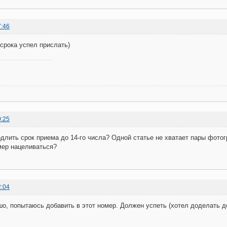
7:46
 срока успел прислать)
0:25
длить срок приема до 14-го числа? Одной статье не хватает пары фот
ер нацеливаться?
2:04
шо, попытаюсь добавить в этот номер. Должен успеть (хотел доделать д