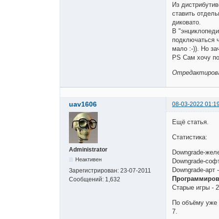
Из дистрибутив
ставить отдель
диковато.
В "энциклопеди
подключаться ч
мало :-)). Но 
PS Сам хочу по
Отредактирован
uav1606
08-03-2022 01:1
Ещё статья.
Статистика:
Administrator
Downgrade-желе
Неактивен
Downgrade-софт
Downgrade-арт -
Зарегистрирован:
23-07-2011
Программирова
Сообщений:
1,632
Старые игры - 2
По объёму уже 
7.