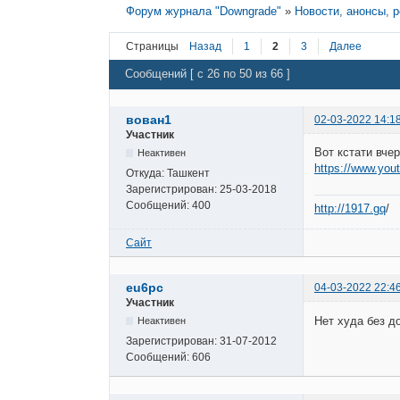
Форум журнала "Downgrade"
»
Новости, анонсы, 
Страницы
Назад
1
2
3
Далее
Сообщений [ с 26 по 50 из 66 ]
вован1
02-03-2022 14:1
Участник
Вот кстати вче
Неактивен
https://www.yo
Откуда:
Ташкент
Зарегистрирован:
25-03-2018
Сообщений:
400
http://1917.gq
/
Сайт
eu6pc
04-03-2022 22:4
Участник
Нет худа без д
Неактивен
Зарегистрирован:
31-07-2012
Сообщений:
606