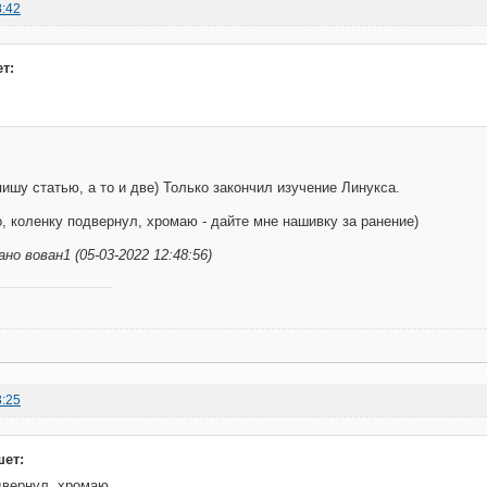
8:42
т:
пишу статью, а то и две) Только закончил изучение Линукса.
о, коленку подвернул, хромаю - дайте мне нашивку за ранение)
о вован1 (05-03-2022 12:48:56)
3:25
шет:
двернул, хромаю