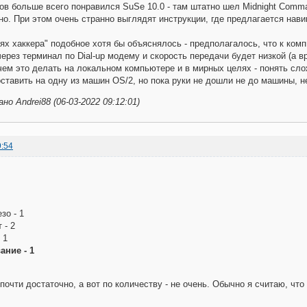
ов больше всего понравился SuSe 10.0 - там штатно шел Midnight Comma
но. При этом очень странно выглядят инструкции, где предлагается навиг
ях хаккера" подобное хотя бы объяснялось - предполагалось, что к ком
ерез терминал по Dial-up модему и скорость передачи будет низкой (а 
зачем это делать на локальном компьютере и в мирных целях - понять сло
ставить на одну из машин OS/2, но пока руки не дошли не до машины, не
о Andrei88 (06-03-2022 09:12:01)
9:54
зо - 1
 - 2
 1
ние - 1
почти достаточно, а вот по количеству - не очень. Обычно я считаю, что