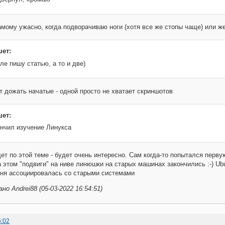
мому ужасно, когда подворачиваю ноги (хотя все же стопы чаще) или ж
шет:
ле пишу статью, а то и две)
т дожать начатые - одной просто не хватает скриншотов
шет:
ончил изучение Линукса
ет по этой теме - будет очень интересно. Сам когда-то попытался первую
а этом "подвиги" на ниве линюшки на старых машинах закончились :-) Ubu
еня ассоциировалась со старыми системами
о Andrei88 (05-03-2022 16:54:51)
5:02