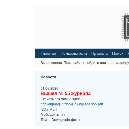
Главная
Пользователи
Правила
Поиск
Вы не вошли.
Пожалуйста, войдите или зарегистриру
Новости
01.08.2026
Вышел № 55 журнала
Скачать его можно здесь:
http://dgmag.in/N55/DowngradeN55.pdf
(20,7 МБ.)
А обсудить -
тут
.
Тема - Downgrade-фото.