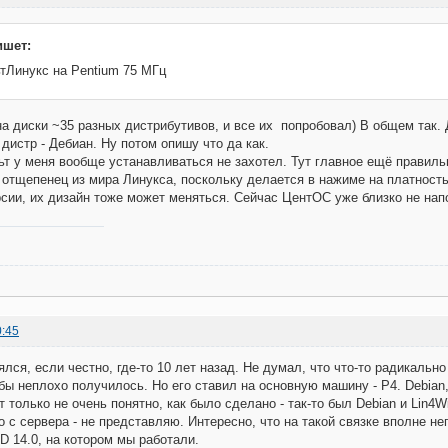
ишет:
тЛинукс на Pentium 75 МГц
на диски ~35 разных дистрибутивов, и все их попробовал) В общем так. 
дистр - Дебиан. Ну потом опишу что да как.
т у меня вообще устанавливаться не захотел. Тут главное ещё правил
 отщепенец из мира Линукса, поскольку делается в нажиме на платность.
рсии, их дизайн тоже может меняться. Сейчас ЦентОС уже близко не на
0:45
лся, если честно, где-то 10 лет назад. Не думал, что что-то радикально
 бы неплохо получилось. Но его ставил на основную машину - Р4. Debian
т только не очень понятно, как было сделано - так-то был Debian и Lin4
то с сервера - не представляю. Интересно, что на такой связке вполне н
AD 14.0, на котором мы работали.