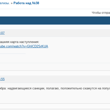
релизы.
»
Работа над №38
Чтобы отпра
8:07
рашняя карта наступления:
utube.com/watch?v=GhICD2SrKUA
6:55
обра: надвигающиеся санкции, полагаю, положительно скажутся на поп