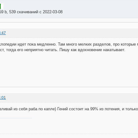
59 b, 539 скачиваний с 2022-03-08
3:47
клопедии идет пока медленно. Там много мелких разделов, про которые 
ст, тогда его неприятно читать. Пишу как вдохновение накатывает.
4:01
вливай из себя раба по капле) Гений состоит на 99% из потения, и тольк