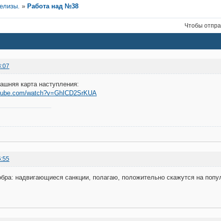
релизы.
»
Работа над №38
Чтобы отпра
8:07
рашняя карта наступления:
utube.com/watch?v=GhICD2SrKUA
6:55
обра: надвигающиеся санкции, полагаю, положительно скажутся на поп