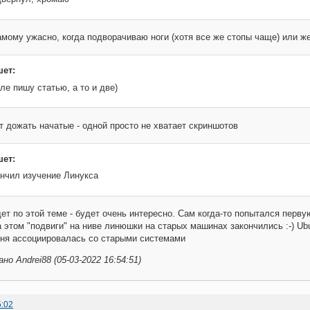
мому ужасно, когда подворачиваю ноги (хотя все же стопы чаще) или ж
шет:
ле пишу статью, а то и две)
т дожать начатые - одной просто не хватает скриншотов
шет:
ончил изучение Линукса
ет по этой теме - будет очень интересно. Сам когда-то попытался первую
а этом "подвиги" на ниве линюшки на старых машинах закончились :-) Ubu
еня ассоциировалась со старыми системами
о Andrei88 (05-03-2022 16:54:51)
5:02