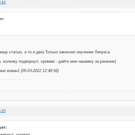
8:42
т:
пишу статью, а то и две) Только закончил изучение Линукса.
о, коленку подвернул, хромаю - дайте мне нашивку за ранение)
о вован1 (05-03-2022 12:48:56)
3:25
шет:
двернул, хромаю