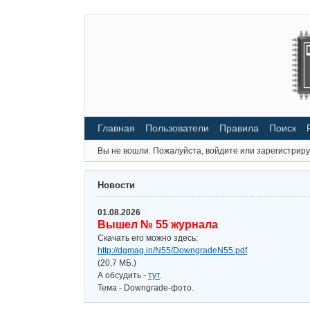
Главная
Пользователи
Правила
Поиск
Вы не вошли.
Пожалуйста, войдите или зарегистриру
Новости
01.08.2026
Вышел № 55 журнала
Скачать его можно здесь:
http://dgmag.in/N55/DowngradeN55.pdf
(20,7 МБ.)
А обсудить -
тут
.
Тема - Downgrade-фото.