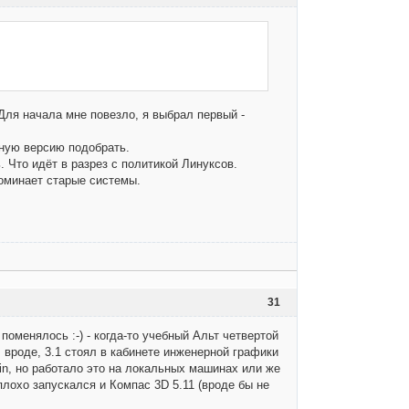
Для начала мне повезло, я выбрал первый -
ьную версию подобрать.
 Что идёт в разрез с политикой Линуксов.
поминает старые системы.
31
 поменялось :-) - когда-то учебный Альт четвертой
, вроде, 3.1 стоял в кабинете инженерной графики
Win, но работало это на локальных машинах или же
еплохо запускался и Компас 3D 5.11 (вроде бы не