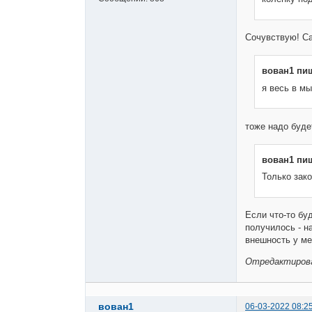
Сочувствую! Са
вован1 пи
я весь в мы
тоже надо буде
вован1 пи
Только зак
Если что-то буд
получилось - н
внешность у м
Отредактирован
вован1
06-03-2022 08:2