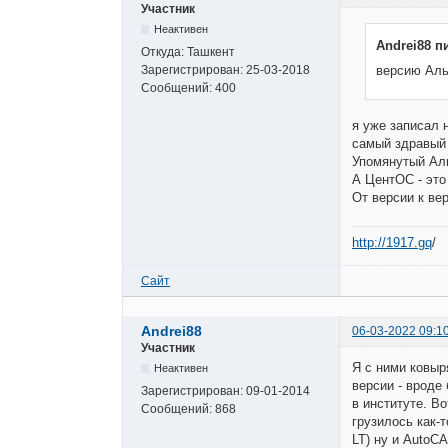
Участник
Неактивен
Andrei88 п
Откуда:
Ташкент
Зарегистрирован:
25-03-2018
версию Аль
Сообщений:
400
я уже записал 
самый здравый 
Упомянутый Аль
А ЦентОС - это
От версии к ве
http://1917.gq
/
Сайт
Andrei88
06-03-2022 09:1
Участник
Я с ними ковыря
Неактивен
версии - вроде
Зарегистрирован:
09-01-2014
в институте. Во
Сообщений:
868
грузилось как-
LT) ну и AutoC