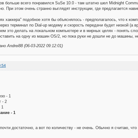
ов больше всего понравился SuSe 10.0 - там штатно шел Midnight Comma
но. При этом очень странно выглядят инструкции, где предлагается навиг
ях хаккера" подобное хотя бы объяснялось - предполагалось, что к ком
ерез терминал по Dial-up модему и скорость передачи будет низкой (а 
зачем это делать на локальном компьютере и в мирных целях - понять сло
ставить на одну из машин OS/2, но пока руки не дошли не до машины, не
о Andrei88 (06-03-2022 09:12:01)
9:54
зо - 1
 - 2
 1
ние - 1
почти достаточно, а вот по количеству - не очень. Обычно я считаю, что