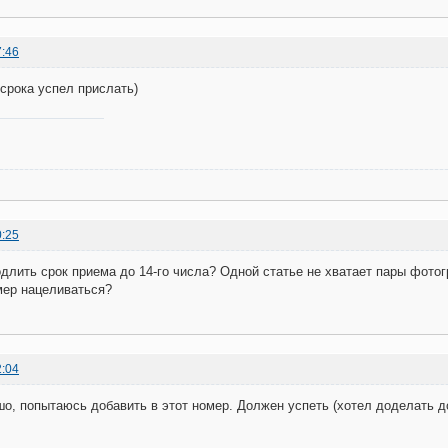
7:46
 срока успел прислать)
0:25
длить срок приема до 14-го числа? Одной статье не хватает пары фот
ер нацеливаться?
2:04
шо, попытаюсь добавить в этот номер. Должен успеть (хотел доделать д