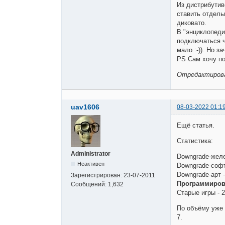
Из дистрибутив
ставить отдель
диковато.
В "энциклопеди
подключаться ч
мало :-)). Но 
PS Сам хочу по
Отредактирован
uav1606
08-03-2022 01:1
Ещё статья.
Статистика:
Administrator
Downgrade-желе
Неактивен
Downgrade-софт
Downgrade-арт -
Зарегистрирован:
23-07-2011
Программирова
Сообщений:
1,632
Старые игры - 2
По объёму уже 
7.