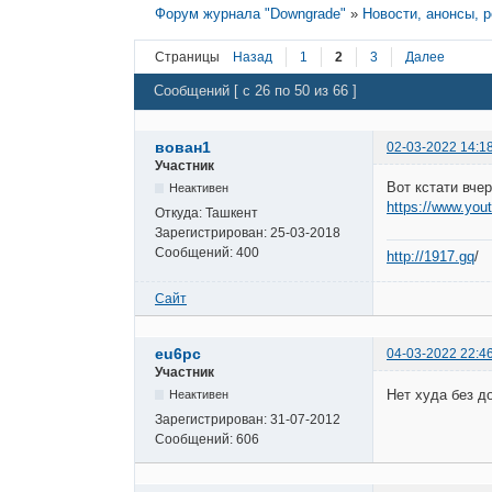
Форум журнала "Downgrade"
»
Новости, анонсы, 
Страницы
Назад
1
2
3
Далее
Сообщений [ с 26 по 50 из 66 ]
вован1
02-03-2022 14:1
Участник
Вот кстати вче
Неактивен
https://www.yo
Откуда:
Ташкент
Зарегистрирован:
25-03-2018
Сообщений:
400
http://1917.gq
/
Сайт
eu6pc
04-03-2022 22:4
Участник
Нет худа без д
Неактивен
Зарегистрирован:
31-07-2012
Сообщений:
606