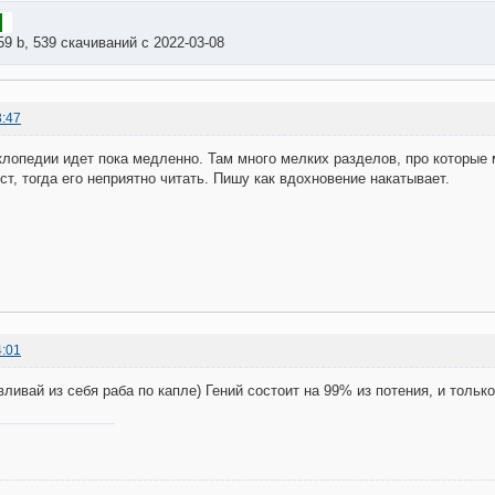
59 b, 539 скачиваний с 2022-03-08
3:47
клопедии идет пока медленно. Там много мелких разделов, про которые 
ст, тогда его неприятно читать. Пишу как вдохновение накатывает.
4:01
вливай из себя раба по капле) Гений состоит на 99% из потения, и тольк