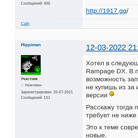
Сообщений:
400
http://1917.gq
/
Сайт
Hippiman
12-03-2022 21
Хотел в следующ
Rampage DX. В п
возможность запу
Участник
Неактивен
не купишь из за
Зарегистрирован:
20-07-2021
версии
Сообщений:
151
Расскажу тогда п
требует не ниже
Это к теме совр
новые.