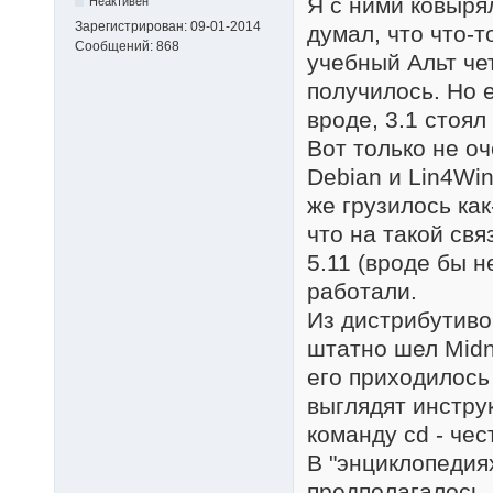
Я с ними ковырял
Неактивен
Зарегистрирован:
09-01-2014
думал, что что-т
Сообщений:
868
учебный Альт че
получилось. Но 
вроде, 3.1 стоял
Вот только не оч
Debian и Lin4Wi
же грузилось как
что на такой св
5.11 (вроде бы н
работали.
Из дистрибутиво
штатно шел Midn
его приходилось
выглядят инстру
команду cd - чес
В "энциклопедия
предполагалось,