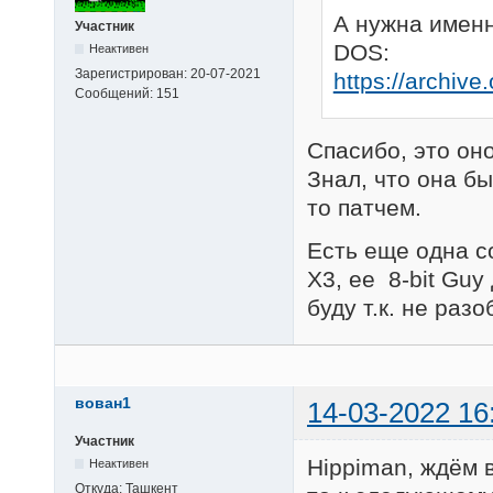
А нужна именн
Участник
DOS:
Неактивен
Зарегистрирован:
20-07-2021
https://archiv
Сообщений:
151
Спасибо, это оно
Знал, что она б
то патчем.
Есть еще одна с
X3, ее 8-bit Guy
буду т.к. не раз
вован1
14-03-2022 16
Участник
Hippiman, ждём 
Неактивен
Откуда:
Ташкент