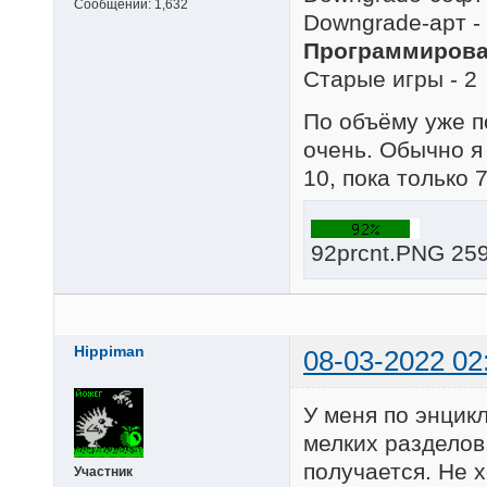
Сообщений:
1,632
Downgrade-арт -
Программирован
Старые игры - 2
По объёму уже по
очень. Обычно я
10, пока только 7
92prcnt.PNG 259
Hippiman
08-03-2022 02
У меня по энцик
мелких разделов
получается. Не х
Участник