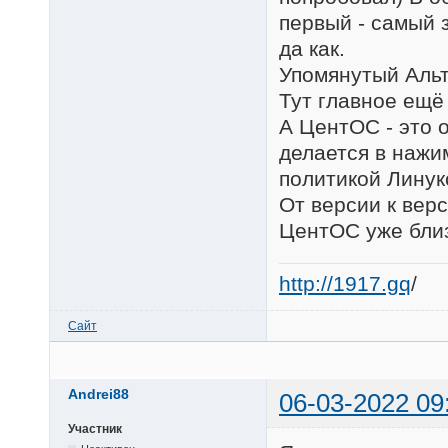
первый - самый 
да как.
Упомянутый Альт
Тут главное ещё
А ЦентОС - это 
делается в нажим
политикой Линук
От версии к вер
ЦентОС уже близ
http://1917.gq
/
Сайт
Andrei88
06-03-2022 09
Участник