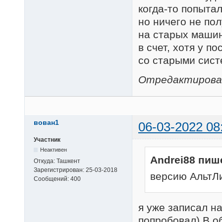
когда-то попытал
но ничего не пол
на старых машина
в счет, хотя у 
со старыми сис
Отредактировано
вован1
06-03-2022 08
Участник
Неактивен
Andrei88 пиш
Откуда:
Ташкент
Зарегистрирован:
25-03-2018
версию АльтЛи
Сообщений:
400
я уже записал н
попробовал) В о