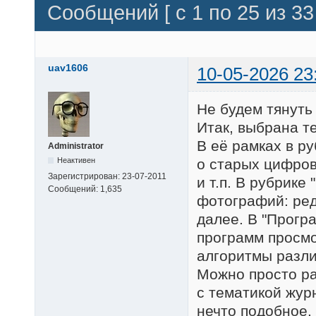
Сообщений [ с 1 по 25 из 33 
uav1606
10-05-2026 23
Не будем тянуть
Итак, выбрана 
В её рамках в р
Administrator
Неактивен
о старых цифров
Зарегистрирован:
23-07-2011
и т.п. В рубрике
Сообщений:
1,635
фотографий: ред
далее. В "Прогр
программ просмо
алгоритмы разли
Можно просто ра
с тематикой жур
нечто подобное.