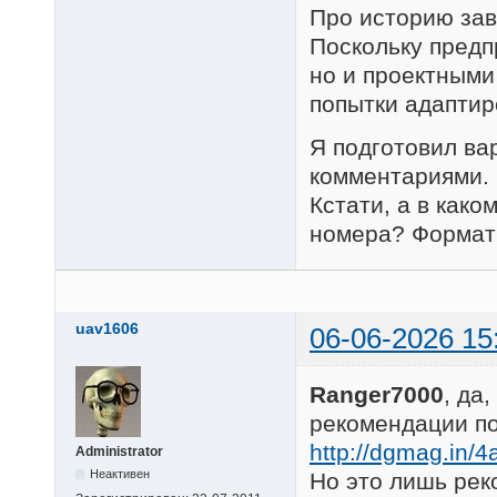
Про историю зав
Поскольку предп
но и проектными
попытки адаптир
Я подготовил ва
комментариями. 
Кстати, а в как
номера? Формат 
uav1606
06-06-2026 15
Ranger7000
, да
рекомендации по
http://dgmag.in/4
Administrator
Неактивен
Но это лишь рек