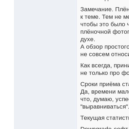
Замечание. Плё
к теме. Тем не м
чтобы это было ч
плёночной фотог
духе.
А обзор простог
не совсем относ
Как всегда, при
не только про фо
Сроки приёма ст
Да, времени мал
что, думаю, успе
"выравниваться"
Текущая статист
Downgrade-софт 