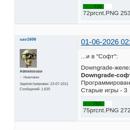
72prcnt.PNG 253
uav1606
01-06-2026 02
...и в "Софт":
Downgrade-желез
Administrator
Downgrade-софт
Неактивен
Программировани
Зарегистрирован:
23-07-2011
Старые игры - 3
Сообщений:
1,635
75prcnt.PNG 272