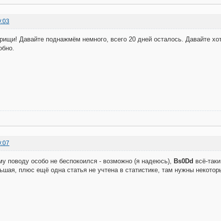
9:03
рищи! Давайте поднажмём немного, всего 20 дней осталось. Давайте х
обно.
0:07
ому поводу особо не беспокоился - возможно (я надеюсь),
Bs0Dd
всё-таки
ьшая, плюс ещё одна статья не учтена в статистике, там нужны некоторые