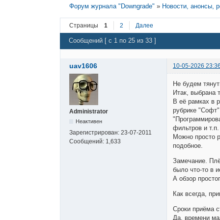
Форум журнала "Downgrade"
»
Новости, анонсы, 
Страницы
1
2
Далее
Сообщений [ с 1 по 25 из 33 ]
uav1606
10-05-2026 23:3
Не будем тянут
Итак, выбрана
В её рамках в 
рубрике "Софт"
Administrator
"Программирова
Неактивен
фильтров и т.п.
Зарегистрирован:
23-07-2011
Можно просто р
Сообщений:
1,633
подобное.
Замечание. Пл
было что-то в 
А обзор просто
Как всегда, пр
Сроки приёма с
Да, времени ма