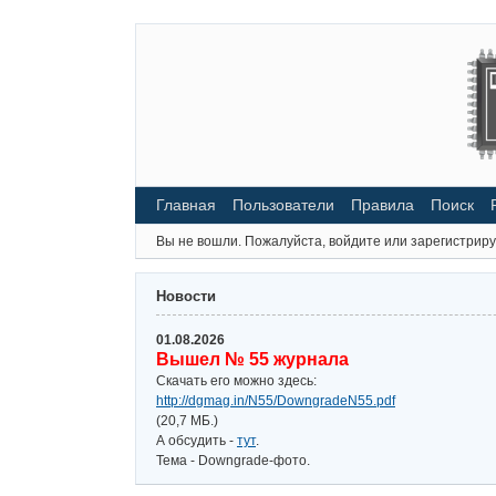
Главная
Пользователи
Правила
Поиск
Вы не вошли.
Пожалуйста, войдите или зарегистриру
Новости
01.08.2026
Вышел № 55 журнала
Скачать его можно здесь:
http://dgmag.in/N55/DowngradeN55.pdf
(20,7 МБ.)
А обсудить -
тут
.
Тема - Downgrade-фото.