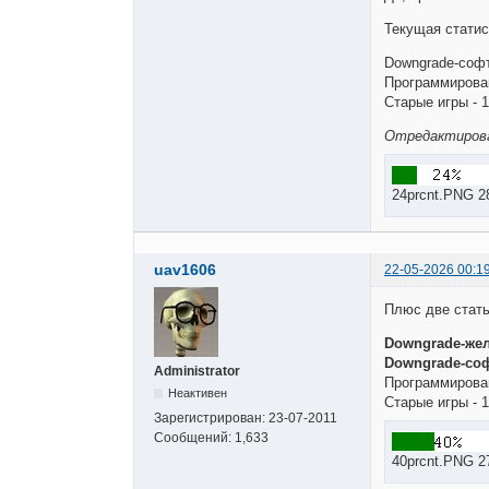
Текущая статис
Downgrade-софт
Программирован
Старые игры - 1
Отредактирован
24prcnt.PNG 2
uav1606
22-05-2026 00:1
Плюс две стать
Downgrade-жел
Downgrade-соф
Administrator
Программирован
Неактивен
Старые игры - 1
Зарегистрирован:
23-07-2011
Сообщений:
1,633
40prcnt.PNG 2