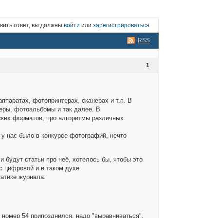
вить ответ, вы должны
войти
или
зарегистрироваться
RSS
1
ппаратах, фотопринтерах, сканерах и т.п. В
еры, фотоальбомы и так далее. В
ских форматов, про алгоритмы различных
 у нас было в конкурсе фотографий, нечто
и будут статьи про неё, хотелось бы, чтобы это
с цифровой и в таком духе.
матике журнала.
о номер 54 припозднился, надо "выравниваться".