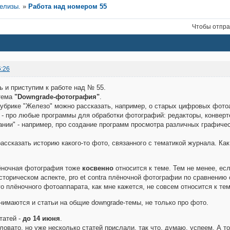
релизы.
»
Работа над номером 55
Чтобы отпра
6:26
ь и приступим к работе над № 55.
 тема
"Downgrade-фотография"
.
рубрике "Железо" можно рассказать, например, о старых цифровых фотоа
 - про любые программы для обработки фотографий: редакторы, конверт
нии" - например, про создание программ просмотра различных графиче
ассказать историю какого-то фото, связанного с тематикой журнала. Как
ёночная фотография тоже
косвенно
относится к теме. Тем не менее, есл
историческом аспекте, pro et contra плёночной фотографии по сравнению 
го плёночного фотоаппарата, как мне кажется, не совсем относится к те
инимаются и статьи на общие downgrade-темы, не только про фото.
татей -
до 14 июня
.
ловато, но уже несколько статей прислали, так что, думаю, успеем. А т