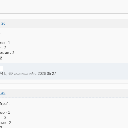
8:26
:
зо - 1
 - 2
ние - 2
 2
74 b, 69 скачиваний с 2026-05-27
2:49
Игры":
зо - 1
 - 2
ие - 2
 3