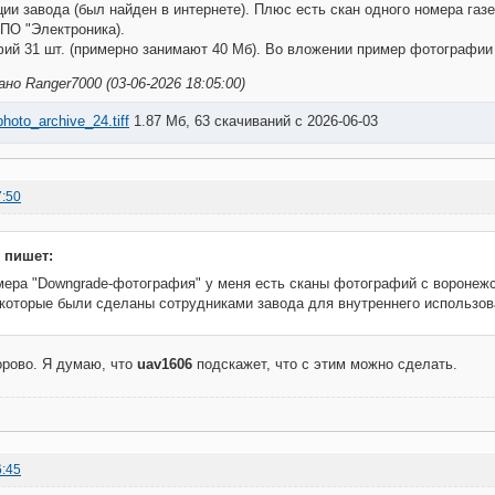
ции завода (был найден в интернете). Плюс есть скан одного номера газе
ПО "Электроника).
ий 31 шт. (примерно занимают 40 Мб). Во вложении пример фотографии 
о Ranger7000 (03-06-2026 18:05:00)
oto_archive_24.tiff
1.87 Мб, 63 скачиваний с 2026-06-03
7:50
 пишет:
мера "Downgrade-фотография" у меня есть сканы фотографий с воронежск
 которые были сделаны сотрудниками завода для внутреннего использова
орово. Я думаю, что
uav1606
подскажет, что с этим можно сделать.
6:45