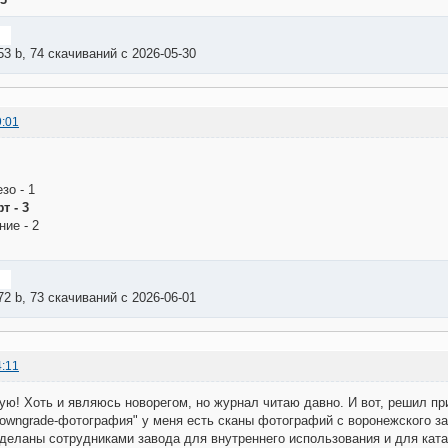
53 b, 74 скачиваний с 2026-05-30
9:01
зо - 1
т - 3
ие - 2
72 b, 73 скачиваний с 2026-06-01
4:11
ую! Хоть и являюсь новорегом, но журнал читаю давно. И вот, решил пр
owngrade-фотография" у меня есть сканы фотографий с воронежского за
деланы сотрудниками завода для внутреннего использования и для катал