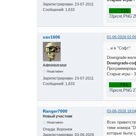
Зарегистрирован:
23-07-2011
Сообщений:
1,633
72prcnt.PNG 2
uav1606
01-06-2026 02:0
...и в "Софт":
Downgrade-желе
Downgrade-соф
Administrator
Программирован
Неактивен
Старые игры - 3
Зарегистрирован:
23-07-2011
Сообщений:
1,633
75prcnt.PNG 2
Ranger7000
03-06-2026 18:0
Новый участник
Всех приветств
Неактивен
теме номера "D
Откуда:
Воронеж
которые были с
Зарегистрирован:
03-06-2026