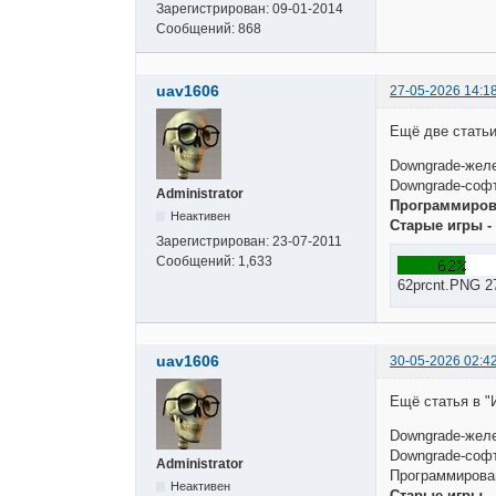
Зарегистрирован:
09-01-2014
Сообщений:
868
uav1606
27-05-2026 14:1
Ещё две статьи
Downgrade-желе
Downgrade-софт
Administrator
Программирова
Неактивен
Старые игры -
Зарегистрирован:
23-07-2011
Сообщений:
1,633
62prcnt.PNG 2
uav1606
30-05-2026 02:4
Ещё статья в "
Downgrade-желе
Downgrade-софт
Administrator
Программирован
Неактивен
Старые игры -