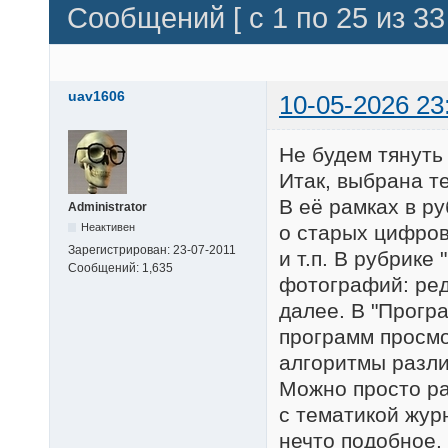
Сообщений [ с 1 по 25 из 33 
uav1606
10-05-2026 23
Не будем тянуть
Итак, выбрана 
В её рамках в р
Administrator
Неактивен
о старых цифров
Зарегистрирован:
23-07-2011
и т.п. В рубрике
Сообщений:
1,635
фотографий: ред
далее. В "Прогр
программ просмо
алгоритмы разли
Можно просто ра
с тематикой жур
нечто подобное.