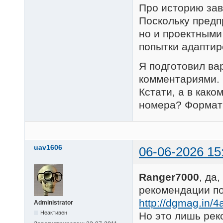
Про историю зав
Поскольку предп
но и проектными
попытки адаптир
Я подготовил ва
комментариями. 
Кстати, а в как
номера? Формат 
uav1606
06-06-2026 15
Ranger7000
, да
рекомендации по
http://dgmag.in/4
Administrator
Неактивен
Но это лишь рек