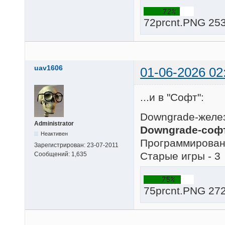
72prcnt.PNG 253
uav1606
01-06-2026 02
...и в "Софт":
Downgrade-желез
Administrator
Downgrade-софт
Неактивен
Программировани
Зарегистрирован:
23-07-2011
Старые игры - 3
Сообщений:
1,635
75prcnt.PNG 272